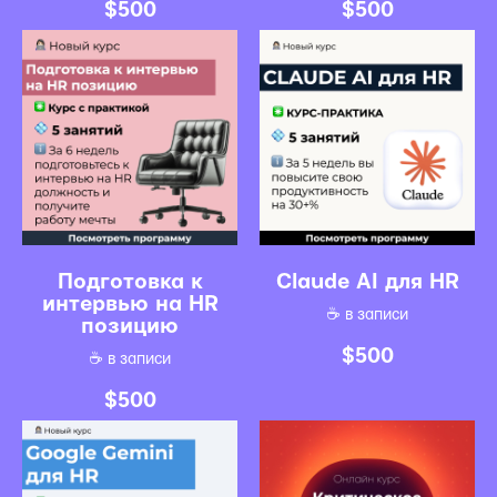
$
500
$
500
Подготовка к
Claude AI для HR
интервью на HR
☕️ в записи
позицию
$
500
☕️ в записи
$
500