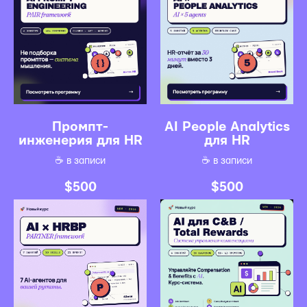
Промпт-
AI People Analytics
инженерия для HR
для HR
☕️ в записи
☕️ в записи
$
500
$
500