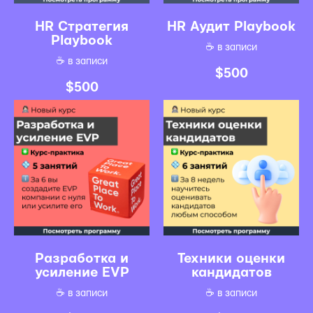
HR Стратегия
HR Аудит Playbook
Playbook
☕️ в записи
☕️ в записи
$
500
$
500
Разработка и
Техники оценки
усиление EVP
кандидатов
☕️ в записи
☕️ в записи