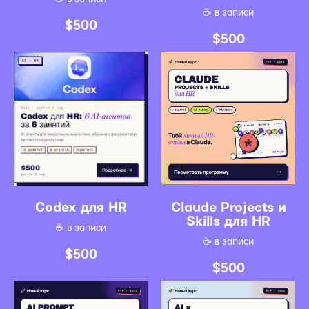
☕️ в записи
$
500
$
500
Codex для HR
Claude Projects и
Skills для HR
☕️ в записи
☕️ в записи
$
500
$
500