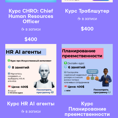
Курс CHRO: Chief
Курс Траблшутер
Human Resources
☕️ в записи
Officer
$
400
☕️ в записи
$
400
Курс HR AI агенты
Курс
Планирование
☕️ в записи
преемственности