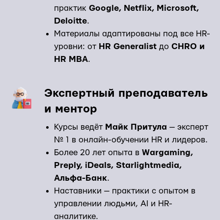
практик
Google, Netflix, Microsoft,
Deloitte
.
Материалы адаптированы под все HR-
уровни: от
HR Generalist
до
CHRO и
HR MBA
.
Экспертный преподаватель
и ментор
Курсы ведёт
Майк Притула
— эксперт
№ 1 в онлайн-обучении HR и лидеров.
Более 20 лет опыта в
Wargaming,
Preply, iDeals, Starlightmedia,
Альфа-Банк
.
Наставники — практики с опытом в
управлении людьми, AI и HR-
аналитике.