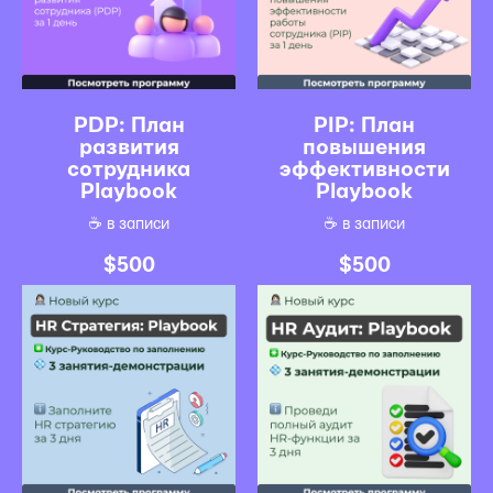
PDP: План
PIP: План
развития
повышения
сотрудника
эффективности
Playbook
Playbook
☕️ в записи
☕️ в записи
$
500
$
500