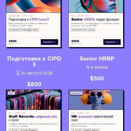
Подготовка к CIPD
Senior HRBP
5
☕️ в записи
🗓️ 20 августа 2026
$
500
$
800