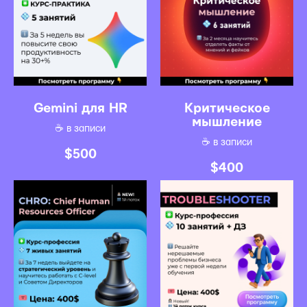
Gemini для HR
Критическое
мышление
☕️ в записи
☕️ в записи
$
500
$
400