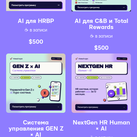
AI для HRBP
AI для C&B и Total
Rewards
☕️ в записи
☕️ в записи
$
500
$
500
Система
NextGen HR Human
управления GEN Z
× AI
× AI