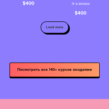
$
400
☕️ в записи
$
400
Load more
Посмотреть все 140+ курсов академии