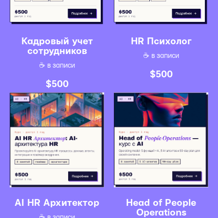
Кадровый учет
HR Психолог
сотрудников
☕️ в записи
☕️ в записи
$
500
$
500
AI HR Архитектор
Head of People
Operations
☕️ в записи