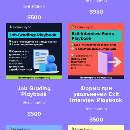
☕️ в записи
☕️ в записи
$
950
$
500
Job Grading
Форма при
Playbook
увольнении Exit
Interview Playbook
☕️ в записи
☕️ в записи
$
500
$
500