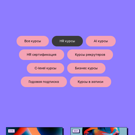
Все курсы
HR курсы
AI курсы
HR сертификация
Курсы рекрутеров
C-level курсы
Бизнес курсы
Годовая подписка
Курсы в записи