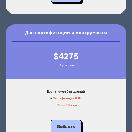
Две сертификации и инструменты
$4275
за 1 участника
Все из пакета Стандартный
+
Сертификация PHRi
+
Power HR курс
Выбрать