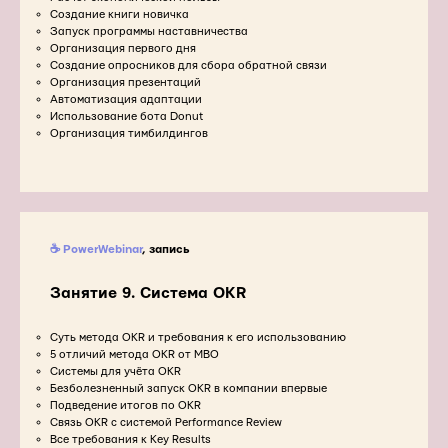
Создание книги новичка
Запуск программы наставничества
Организация первого дня
Создание опросников для сбора обратной связи
Организация презентаций
Автоматизация адаптации
Использование бота Donut
Организация тимбилдингов
☕ PowerWebinar
, запись
Занятие 9.
Система OKR
Суть метода OKR и требования к его использованию
5 отличий метода OKR от MBO
Системы для учёта OKR
Безболезненный запуск OKR в компании впервые
Подведение итогов по OKR
Связь OKR с системой Performance Review
Все требования к Key Results