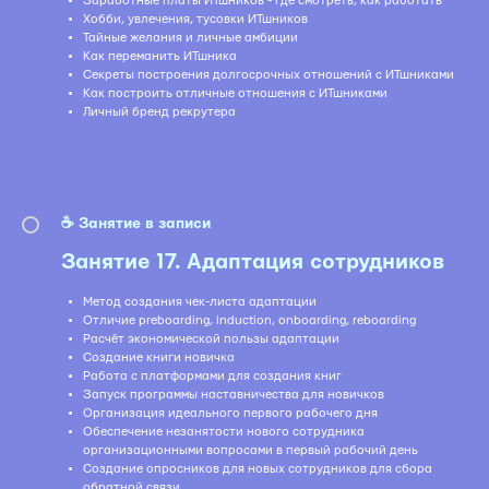
Заработные платы ИТшников - где смотреть, как работать
Хобби, увлечения, тусовки ИТшников
Тайные желания и личные амбиции
Как переманить ИТшника
Секреты построения долгосрочных отношений с ИТшниками
Как построить отличные отношения с ИТшниками
Личный бренд рекрутера
☕️ Занятие в записи
Занятие 17. Адаптация сотрудников
Метод создания чек-листа адаптации
Отличие preboarding, induction, onboarding, reboarding
Расчёт экономической пользы адаптации
Создание книги новичка
Работа с платформами для создания книг
Запуск программы наставничества для новичков
Организация идеального первого рабочего дня
Обеспечение незанятости нового сотрудника
организационными вопросами в первый рабочий день
Создание опросников для новых сотрудников для сбора
обратной связи