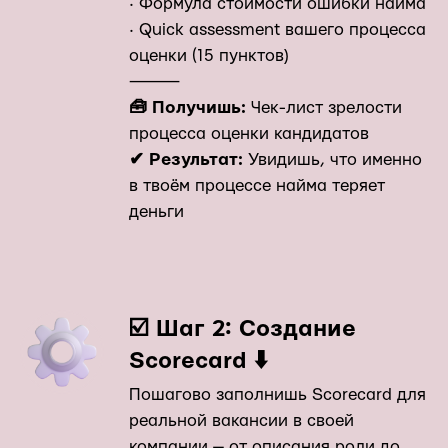
· Формула стоимости ошибки найма
· Quick assessment вашего процесса
оценки (15 пунктов)
⸻
🧰 Получишь:
Чек-лист зрелости
процесса оценки кандидатов
✔ Результат:
Увидишь, что именно
в твоём процессе найма теряет
деньги
☑️ Шаг 2: Создание
Scorecard ⬇️
Пошагово заполнишь Scorecard для
реальной вакансии в своей
компании — от описания роли до