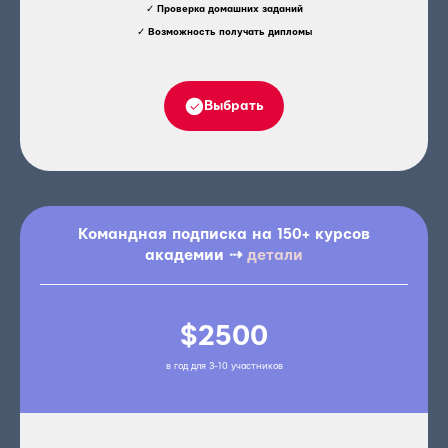
✓
Проверка домашних заданий
✓
Возможность получать дипломы
Выбрать
Командная подписка на 150+ курсов
академии ⇢
детали
$2500
в год для 3-10 участников