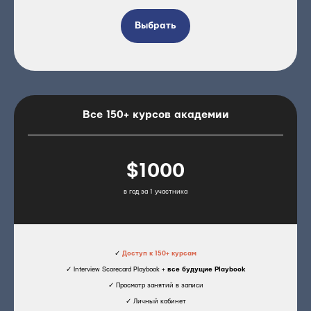
Выбрать
Все 150+ курсов академии
$1000
в год за 1 участника
✓
Доступ к 150+ курсам
✓ Interview Scorecard Playbook +
все будущие Playbook
✓ Просмотр занятий в записи
✓ Личный кабинет