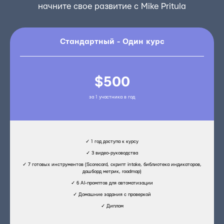
начните свое развитие с Mike Pritula
Стандартный - Один курс
$500
за 1 участника в год
✓ 1 год доступа к курсу
✓ 3 видео-руководства
✓ 7 готовых инструментов (Scorecard, скрипт intake, библиотека индикаторов,
дашборд метрик, roadmap)
✓ 6 AI-промптов для автоматизации
✓ Домашние задания с проверкой
✓ Диплом