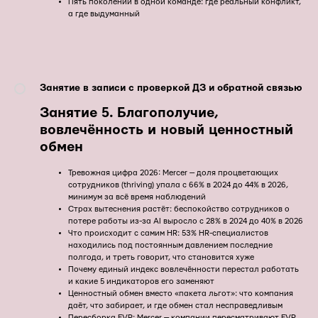
Пять поколений в одной команде: где реальный конфликт,
а где выдуманный
Занятие в записи с проверкой ДЗ и обратной связью
Занятие
5.
Благополучие,
вовлечённость и новый ценностный
обмен
Тревожная цифра 2026: Mercer — доля процветающих
сотрудников (thriving) упала с 66% в 2024 до 44% в 2026,
минимум за всё время наблюдений
Страх вытеснения растёт: беспокойство сотрудников о
потере работы из-за AI выросло с 28% в 2024 до 40% в 2026
Что происходит с самим HR: 53% HR-специалистов
находились под постоянным давлением последние
полгода, и треть говорит, что становится хуже
Почему единый индекс вовлечённости перестал работать
и какие 5 индикаторов его заменяют
Ценностный обмен вместо «пакета льгот»: что компания
даёт, что забирает, и где обмен стал несправедливым
Пересборка EVP: Mercer — компании пересматривают EVP,