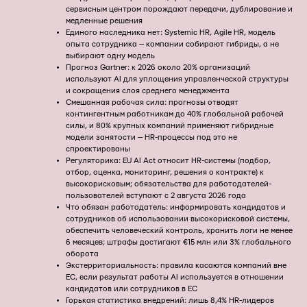
сервисным центром порождают передачи, дублирование и
медленные решения
Единого наследника нет: Systemic HR, Agile HR, модель
опыта сотрудника — компании собирают гибриды, а не
выбирают одну модель
Прогноз Gartner: к 2026 около 20% организаций
используют AI для уплощения управленческой структуры
и сокращения слоя среднего менеджмента
Смешанная рабочая сила: прогнозы отводят
контингентным работникам до 40% глобальной рабочей
силы, и 80% крупных компаний применяют гибридные
модели занятости — HR-процессы под это не
спроектированы
Регуляторика: EU AI Act относит HR-системы (подбор,
отбор, оценка, мониторинг, решения о контракте) к
высокорисковым; обязательства для работодателей-
пользователей вступают с 2 августа 2026 года
Что обязан работодатель: информировать кандидатов и
сотрудников об использовании высокорисковой системы,
обеспечить человеческий контроль, хранить логи не менее
6 месяцев; штрафы достигают €15 млн или 3% глобального
оборота
Экстерриториальность: правила касаются компаний вне
ЕС, если результат работы AI используется в отношении
кандидатов или сотрудников в ЕС
Горькая статистика внедрений: лишь 8,4% HR-лидеров