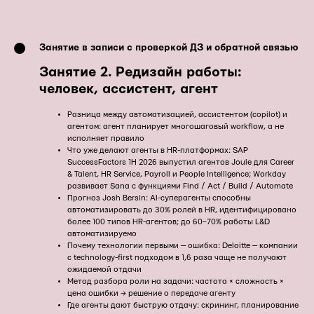
Занятие в записи с проверкой ДЗ и обратной связью
Занятие
2.
Редизайн работы:
человек, ассистент, агент
Разница между автоматизацией, ассистентом (copilot) и
агентом: агент планирует многошаговый workflow, а не
исполняет правило
Что уже делают агенты в HR-платформах: SAP
SuccessFactors 1H 2026 выпустил агентов Joule для Career
& Talent, HR Service, Payroll и People Intelligence; Workday
развивает Sana с функциями Find / Act / Build / Automate
Прогноз Josh Bersin: AI-суперагенты способны
автоматизировать до 30% ролей в HR, идентифицировано
более 100 типов HR-агентов; до 60–70% работы L&D
автоматизируемо
Почему технологии первыми — ошибка: Deloitte — компании
с technology-first подходом в 1,6 раза чаще не получают
ожидаемой отдачи
Метод разбора роли на задачи: частота × сложность ×
цена ошибки → решение о передаче агенту
Где агенты дают быструю отдачу: скрининг, планирование