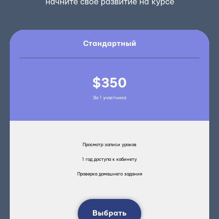
начните свое развитие на курсе
Стандартный
$350
За 1 участника
Просмотр записи уроков
1 год доступа к кабинету
Проверка домашнего задания
Выбрать