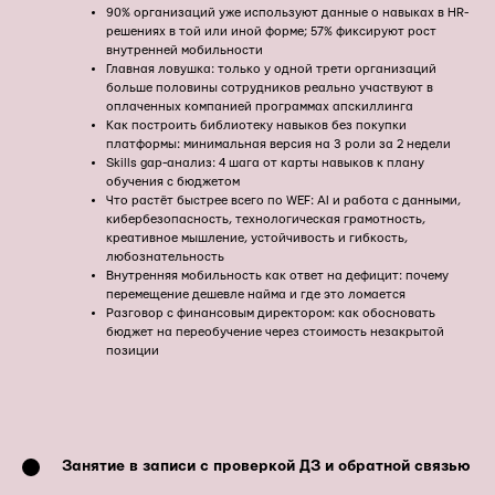
90% организаций уже используют данные о навыках в HR-
решениях в той или иной форме; 57% фиксируют рост
внутренней мобильности
Главная ловушка: только у одной трети организаций
больше половины сотрудников реально участвуют в
оплаченных компанией программах апскиллинга
Как построить библиотеку навыков без покупки
платформы: минимальная версия на 3 роли за 2 недели
Skills gap-анализ: 4 шага от карты навыков к плану
обучения с бюджетом
Что растёт быстрее всего по WEF: AI и работа с данными,
кибербезопасность, технологическая грамотность,
креативное мышление, устойчивость и гибкость,
любознательность
Внутренняя мобильность как ответ на дефицит: почему
перемещение дешевле найма и где это ломается
Разговор с финансовым директором: как обосновать
бюджет на переобучение через стоимость незакрытой
позиции
Занятие в записи с проверкой ДЗ и обратной связью