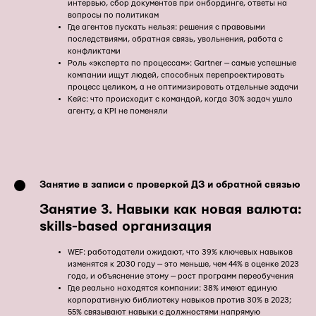
интервью, сбор документов при онбординге, ответы на
вопросы по политикам
Где агентов пускать нельзя: решения с правовыми
последствиями, обратная связь, увольнения, работа с
конфликтами
Роль «эксперта по процессам»: Gartner — самые успешные
компании ищут людей, способных перепроектировать
процесс целиком, а не оптимизировать отдельные задачи
Кейс: что происходит с командой, когда 30% задач ушло
агенту, а KPI не поменяли
Занятие в записи с проверкой ДЗ и обратной связью
Занятие 3. Навыки как новая валюта:
skills-based организация
WEF: работодатели ожидают, что 39% ключевых навыков
изменятся к 2030 году — это меньше, чем 44% в оценке 2023
года, и объяснение этому — рост программ переобучения
Где реально находятся компании: 38% имеют единую
корпоративную библиотеку навыков против 30% в 2023;
55% связывают навыки с должностями напрямую