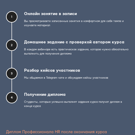
Онлайн занятие в записи
1
Вы просматриваете записанные занятия в комфортном для себя темпе и
изучаете материал
Домашнее задание с проверкой автором курса
2
В каждом вебинаре есть практическое задание, которое нужно обязательно
выполнить для получения диплома
Разбор кейсов участников
3
Мы общаемся в Telegram чате и обсуждаем кейсы участников
Получение диплома
4
Студенты, которые успешно выполнят задания курса получат диплом в
конце курса
Диплом Профессионала HR после окончания курса