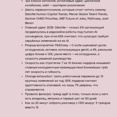
Три класса сигналов: устойчивый сдвиг, цикличное
колебание, хайп — критерии различения
Шесть первоисточников, которые стоит читать самому:
Deloitte Human Capital Trends, Mercer Global Talent Trends,
Gartner CHRO Priorities, WEF Future of Jobs, McKinsey, Josh
Bersin
Главный сдвиг 2026: Deloitte — только 6% организаций
продвинулись в редизайне работы под human-AI
convergence, при этом 65% считают, что культура требует
серьёзных изменений из-за AI
Разрыв восприятия: McKinsey — C-suite оценивает долю
сотрудников, активно использующих genAI, в 4%, реальная
цифра ближе к 13%; узкое место — не сотрудники, а
скорость решений руководства
Скорость как стратегия: 7 из 10 бизнес-лидеров называют
главным конкурентным преимуществом ближайших трёх
лет скорость и гибкость
Change exhaustion: треть работников пережили до 15
крупных изменений за год; 85% лидеров считают
адаптивность ключевой, но лишь 7% уверены, что
справляются
Правило фильтра: тренд идёт в план, только если у него
есть владелец, метрика и первый шаг на 90 дней
Как за 20 минут собрать разговор с CEO вокруг 3 трендов
вместо 15