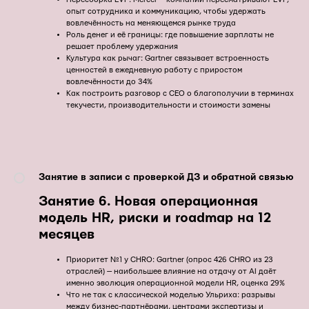
опыт сотрудника и коммуникацию, чтобы удержать
вовлечённость на меняющемся рынке труда
Роль денег и её границы: где повышение зарплаты не
решает проблему удержания
Культура как рычаг: Gartner связывает встроенность
ценностей в ежедневную работу с приростом
вовлечённости до 34%
Как построить разговор с CEO о благополучии в терминах
текучести, производительности и стоимости замены
Занятие в записи с проверкой ДЗ и обратной связью
Занятие
6.
Новая операционная
модель HR, риски и roadmap на 12
месяцев
Приоритет №1 у CHRO: Gartner (опрос 426 CHRO из 23
отраслей) — наибольшее влияние на отдачу от AI даёт
именно эволюция операционной модели HR, оценка 29%
Что не так с классической моделью Ульриха: разрывы
между бизнес-партнёрами, центрами экспертизы и