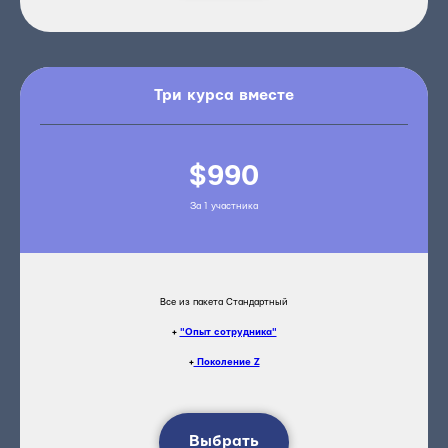
Три курса вместе
$990
За 1 участника
Все из пакета Стандартный
+
"Опыт сотрудника"
+
Поколение Z
Выбрать