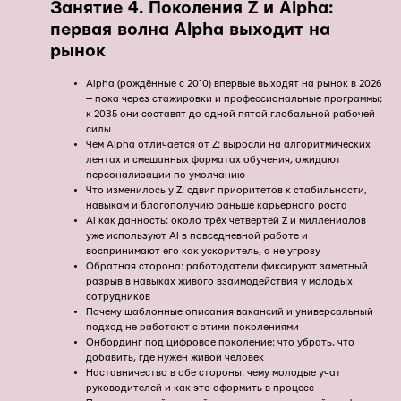
Занятие
4.
Поколения Z и Alpha:
первая волна Alpha выходит на
рынок
Alpha (рождённые с 2010) впервые выходят на рынок в 2026
— пока через стажировки и профессиональные программы;
к 2035 они составят до одной пятой глобальной рабочей
силы
Чем Alpha отличается от Z: выросли на алгоритмических
лентах и смешанных форматах обучения, ожидают
персонализации по умолчанию
Что изменилось у Z: сдвиг приоритетов к стабильности,
навыкам и благополучию раньше карьерного роста
AI как данность: около трёх четвертей Z и миллениалов
уже используют AI в повседневной работе и
воспринимают его как ускоритель, а не угрозу
Обратная сторона: работодатели фиксируют заметный
разрыв в навыках живого взаимодействия у молодых
сотрудников
Почему шаблонные описания вакансий и универсальный
подход не работают с этими поколениями
Онбординг под цифровое поколение: что убрать, что
добавить, где нужен живой человек
Наставничество в обе стороны: чему молодые учат
руководителей и как это оформить в процесс