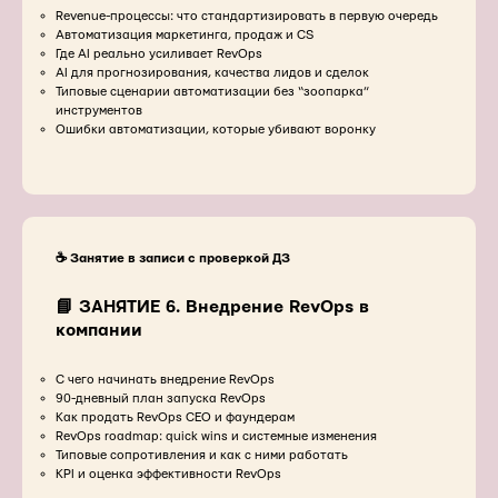
Revenue-процессы: что стандартизировать в первую очередь
Автоматизация маркетинга, продаж и CS
Где AI реально усиливает RevOps
AI для прогнозирования, качества лидов и сделок
Типовые сценарии автоматизации без “зоопарка”
инструментов
Ошибки автоматизации, которые убивают воронку
☕️ Занятие в записи с проверкой ДЗ
📘 ЗАНЯТИЕ 6. Внедрение RevOps в
компании
С чего начинать внедрение RevOps
90-дневный план запуска RevOps
Как продать RevOps CEO и фаундерам
RevOps roadmap: quick wins и системные изменения
Типовые сопротивления и как с ними работать
KPI и оценка эффективности RevOps