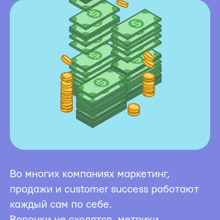
Во многих компаниях маркетинг,
продажи и customer success работают
каждый сам по себе.
Воронки не сходятся, метрики