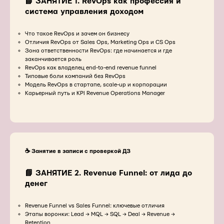
📘 ЗАНЯТИЕ 1. RevOps как профессия и
система управления доходом
Что такое RevOps и зачем он бизнесу
Отличия RevOps от Sales Ops, Marketing Ops и CS Ops
Зона ответственности RevOps: где начинается и где
заканчивается роль
RevOps как владелец end-to-end revenue funnel
Типовые боли компаний без RevOps
Модель RevOps в стартапе, scale-up и корпорации
Карьерный путь и KPI Revenue Operations Manager
☕️ Занятие в записи с проверкой ДЗ
📘 ЗАНЯТИЕ 2. Revenue Funnel: от лида до
денег
Revenue Funnel vs Sales Funnel: ключевые отличия
Этапы воронки: Lead → MQL → SQL → Deal → Revenue →
Retention