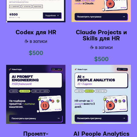
Codex для HR
Claude Projects и
Skills для HR
☕️ в записи
☕️ в записи
$
500
$
500
Промпт-
AI People Analytics