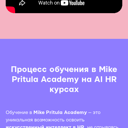
Процесс обучения в Mike
Pritula Academy на AI HR
курсах
Обучение в
Mike Pritula Academy
— это
уникальная возможность освоить
искусственный интеллект в HR
, не отрываясь