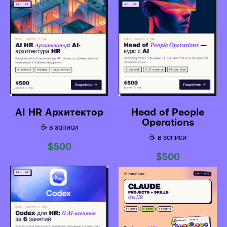
AI HR Архитектор
Head of People
Operations
☕️ в записи
☕️ в записи
$
500
$
500