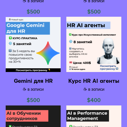
☕️ в записи
☕️ в записи
$
500
$
500
Gemini для HR
Курс HR AI агенты
☕️ в записи
☕️ в записи
$
500
$
400