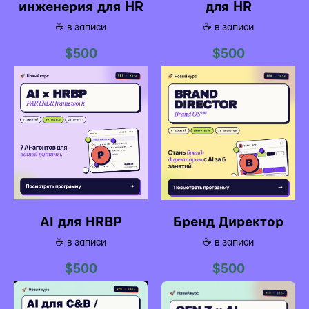
инженерия для HR
для HR
☕️ в записи
☕️ в записи
$
500
$
500
AI для HRBP
Бренд Директор
☕️ в записи
☕️ в записи
$
500
$
500