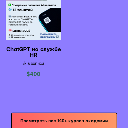
ChatGPT на службе
HR
☕️ в записи
$
400
Посмотреть все 140+ курсов академии