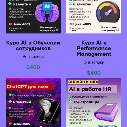
Курс AI в Обучении
Курс AI в
сотрудников
Performance
Management
☕️ в записи
☕️ в записи
$
400
$
400