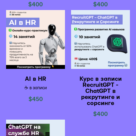
$
400
$
400
AI в HR
Курс в записи
RecruitGPT -
☕️ в записи
ChatGPT в
рекрутинге и
$
450
сорсинге
$
400