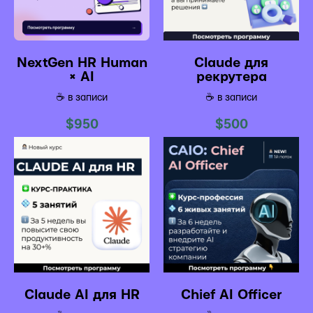
NextGen HR Human
Claude для
× AI
рекрутера
☕️ в записи
☕️ в записи
$
950
$
500
Claude AI для HR
Chief AI Officer