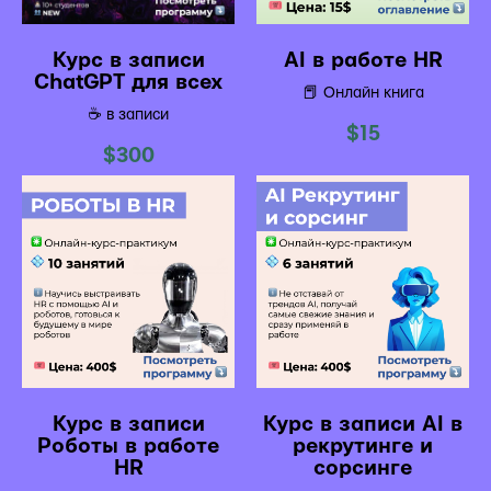
Курс в записи
AI в работе HR
ChatGPT для всех
📕 Онлайн книга
☕️ в записи
$
15
$
300
Курс в записи
Курс в записи AI в
Роботы в работе
рекрутинге и
HR
сорсинге