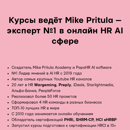
Курсы ведёт Mike Pritula —
эксперт №1 в онлайн HR AI
сфере
Создатель Mike Pritula Academy и PapaHR AI software
№1 Лидер мнений в AI HR с 2019 года
Автор самых крупных Youtube HR каналов
20 лет в HR
Wargaming
,
Preply
, iDeals, Starlightmedia,
Альфа-Банке, PeopleForce
Реализовал более 50 HR проектов
Сформировал 4 HR команды в разных бизнесах
ТОП-10 лучших HR в мире
С 2010 года занимается онлайн обучением
Обладатель сертификаций
PHRi, SHRM-CP, HCI sHRBP
Запустил курсы подготовки к сертификации HRCI в 10+