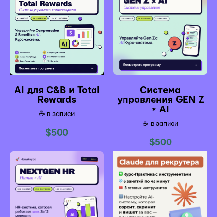
AI для C&B и Total
Система
Rewards
управления GEN Z
× AI
☕️ в записи
☕️ в записи
$
500
$
500