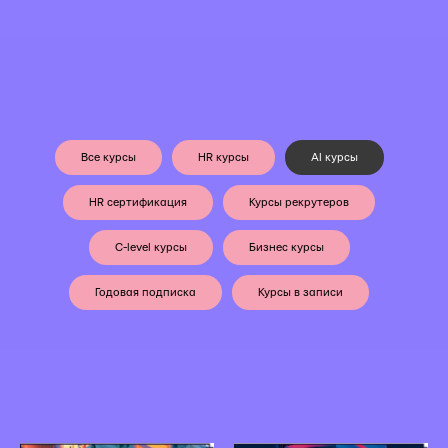
Все курсы
HR курсы
AI курсы
HR сертификация
Курсы рекрутеров
C-level курсы
Бизнес курсы
Годовая подписка
Курсы в записи