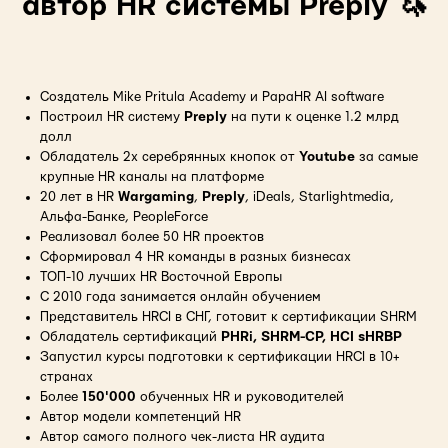
автор HR системы Preply 🦄
Создатель Mike Pritula Academy и PapaHR AI software
Построил HR систему
Preply
на пути к оценке 1.2 млрд
долл
Обладатель 2х серебрянных кнопок от
Youtube
за самые
крупные HR каналы на платформе
20 лет в HR
Wargaming
,
Preply
, iDeals, Starlightmedia,
Альфа-Банке, PeopleForce
Реализовал более 50 HR проектов
Сформировал 4 HR команды в разных бизнесах
ТОП-10 лучших HR Восточной Европы
С 2010 года занимается онлайн обучением
Представитель HRCI в СНГ, готовит к сертификации SHRM
Обладатель сертификаций
PHRi, SHRM-CP, HCI sHRBP
Запустил курсы подготовки к сертификации HRCI в 10+
странах
Более
150'000
обученных HR и руководителей
Автор модели компетенций HR
Автор самого полного чек-листа HR аудита