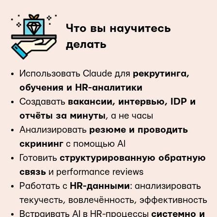
Что вы научитесь
делать
Использовать Claude для
рекрутинга,
обучения и HR-аналитики
Создавать
вакансии, интервью, IDP и
отчёты за минуты
, а не часы
Анализировать
резюме и проводить
скрининг
с помощью AI
Готовить
структурированную обратную
связь
и performance reviews
Работать с
HR-данными
: анализировать
текучесть, вовлечённость, эффективность
Встраивать AI в HR-процессы
системно и