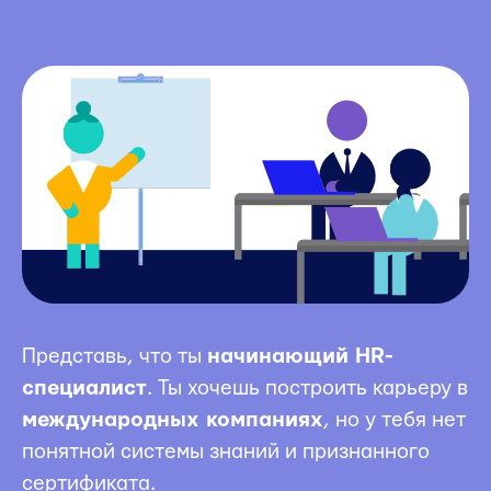
Представь, что ты
начинающий HR-
специалист
. Ты хочешь построить карьеру в
международных компаниях
, но у тебя нет
понятной системы знаний и признанного
сертификата.