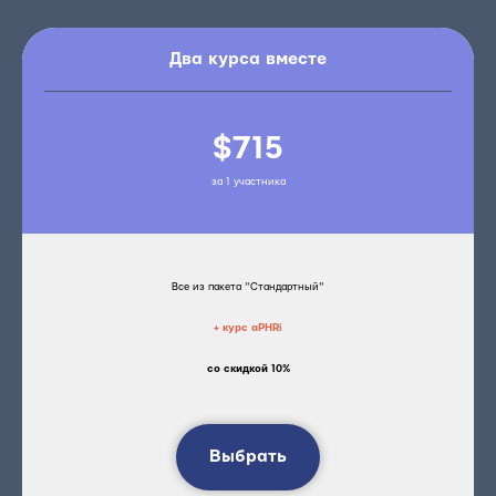
Два курса вместе
$715
за 1 участника
Все из пакета "Стандартный"
+ курс aPHRi
со скидкой 10%
Выбрать