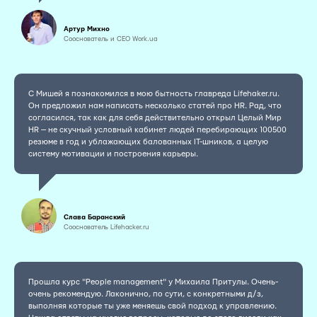
Артур Михно
Сооснователь и CEO Work.ua
С Мишей я познакомился в мою бытность главреда Lifehaker.ru.
Он предложил нам написать несколько статей про HR. Рад, что
согласился, так как для себя действительно открыл Целый Мир
HR — не скучный условный кабинет людей перебирающих 100500
резюме в год и ублажающих балованных IT-шников, а целую
систему мотивации и построения карьеры.
Слава Баранский
Сооснователь Lifehacker.ru
Прошла курс "People management" у Михаила Притулы. Очень-
очень рекомендую. Лаконично, по сути, с конкретными д/з,
выполняя которые ты уже меняешь свой подход к управлению.