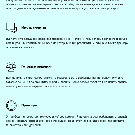
общении в онлайн чате во время занятия, в Telegram чате между занятиями, а также
практикуете все полученные знания и получаете обратную связь от автора курса
Инструменты
Вы получите большое множество проверенных инструментов, которые автор проверил в
самых разных компаниях, многие из которых были разработаны лично, а также примеры
от лучших компаний
Готовые решения
Вам не нужно будет самостоятельно разрабатывать все решения. Вы сразу получите
готовые решения по принципу «Бери и делай». Ваша задача будет только адаптировать
все полученные инструменты к своей компании
Примеры
У нас будет множество примеров и кейсов компаний из самых разнообразных отраслей,
как они решали задачи бизнеса с помощью HR-инструментов. Вы наверняка найдете
множество идей для себя