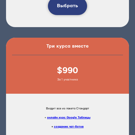
Выбрать
Три курса вместе
$990
За 1 участника
Входит все из пакета Стандарт
+
онлайн курс Google Таблицы
+
создание чат-ботов