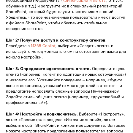
необходимые HR-документы (
компенсации и льготы
, отпуск,
обучение и т.д.) и загрузите их в специальный репозиторий
SharePoint, который будет служить источником знаний.
Убедитесь, что все назначенные пользователи имеют доступ
к файлам SharePoint, чтобы обеспечить стабильное
поведение агентов.
Шаг 2: Получите доступ к конструктору агентов.
Перейдите в
M365 Copilot
, выберите «Создать агент» и
используйте метод «описать его» на естественном языке для
начала настройки.
Шаг 3: Определите идентичность агента.
Определите цель
агента (например, «агент по адаптации новых сотрудников»)
и назовите его. Указывайте поведение — например, «будьте
ясны и лаконичны, указывайте много деталей в ответе» — и
предлагайте направлять сложные запросы HR-менеджеру.
Задайте стиль общения агента (например, «дружелюбный и
профессиональный»).
Шаг 4: Настройте и подключитесь.
Выберите «Настроить»,
затем «Просмотр» в разделе «Источник знаний», затем
выберите сайт SharePoint и конкретные документы. Вы также
можете настраивать предлагаемые пользователем вопросы