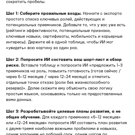
сократить пробелы.
Шаг 1: Соберите правильные входы.
Начните с экспорта
простого списка ключевых ролей, действующих и
потенциальных преемников. Добавьте то, что у вас уже есть
(рейтинги эффективности, потенциальные признаки,
ключевые навыки, сертификаты, мобильность и карьерные
интересы). Держите её в одной таблице, чтобы ИИ мог
«увидеть» всю картину за один раз.
Шаг 2: Попросите ИИ составить ваш шорт-лист и обзор
риска.
Вставьте таблицу и попросите ИИ «предложить 1–3
преемников на роль, повысить готовность (готов сейчас /
через 6–12 месяцев / через 12–24 месяца) и отметить
отдельные точки отказа (роли без жизнеспособного
резерва)». Далее скажите ему объяснить свою логику
простым языком, основываясь только на предоставленных
вами данных.
Шаг 3: Разрабатывайте целевые планы развития, а не
общее обучение.
Для каждого преемника «6–12 месяцев»
или «12–24 месяцев» попросите ИИ составить план развития
с двумя-тремя наиболее важными пробелами в навыках,
одним заданием на рабочий срок, одним шагом по