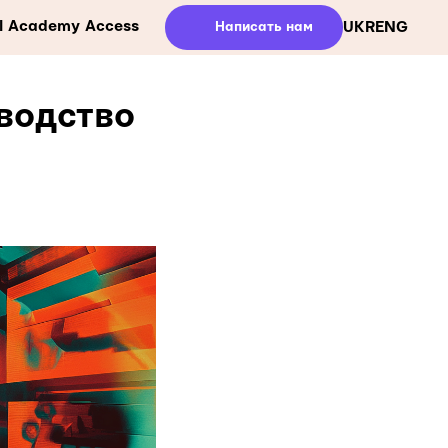
ll Academy Access
Написать нам
UKR
ENG
водство