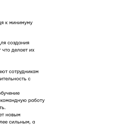
дя к минимуму
для создания
 что делает их
ают сотрудникам
ительность с
обучение
, командную работу
ть.
ет новым
лее сильным, а