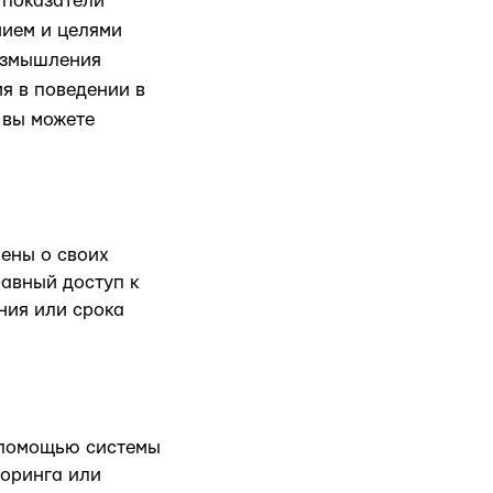
 показатели
нием и целями
размышления
я в поведении в
 вы можете
лены о своих
равный доступ к
ния или срока
 помощью системы
торинга или