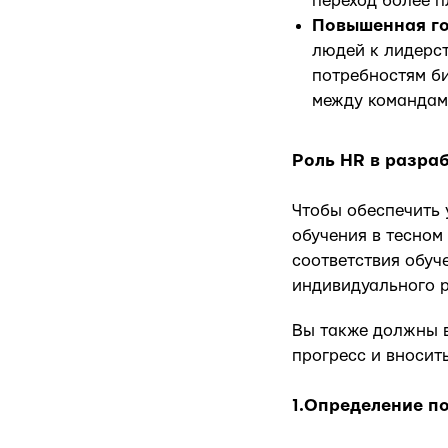
переход более 
Повышенная го
людей к лидерс
потребностям би
между командам
Роль HR в разра
Чтобы обеспечить 
обучения в тесном
соответствия обуч
индивидуального р
Вы также должны в
прогресс и вносит
1.Определение п