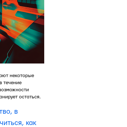
мают некоторые
в течение
возможности
анирует остаться.
тво, в
читься, как