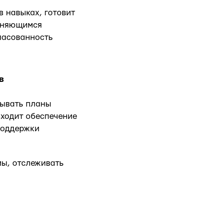
 навыках, готовит
меняющимся
ласованность
в
вывать планы
входит обеспечение
поддержки
мы, отслеживать