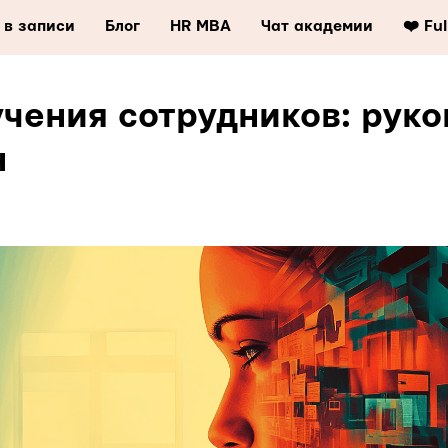
 в записи
Блог
HR MBA
Чат академии
❤️ Fu
чения сотрудников: руко
н