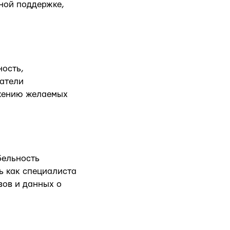
ьной поддержке,
ность,
затели
ижению желаемых
бельность
ь как специалиста
вов и данных о