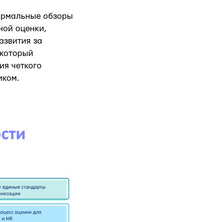
формальные обзоры
ной оценки,
азвития за
 который
ия четкого
иком.