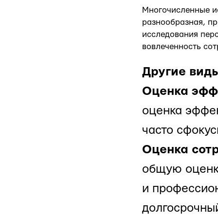
Многочисленные ис
разнообразная, пр
исследования перс
вовлеченность сот
Другие вид
Оценка эфф
оценка эффек
часто сфокус
Оценка сот
общую оценку
и профессион
долгосрочный