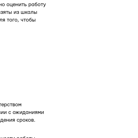
но оценить работу
взяты из шкалы
я того, чтобы
терством
вии с ожиданиями
дения сроков.