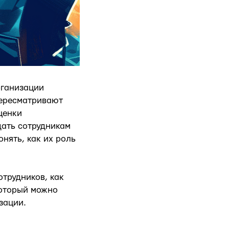
рганизации
ересматривают
ценки
дать сотрудникам
нять, как их роль
отрудников, как
который можно
зации.