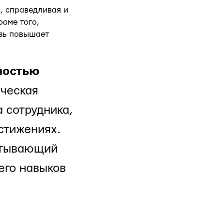
, справедливая и
роме того,
язь повышает
ностью
ическая
 сотрудника,
стижениях.
ватывающий
его навыков