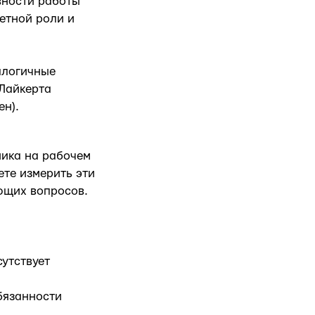
вности работы
етной роли и
алогичные
Лайкерта
ен).
ника на рабочем
ете измерить эти
ющих вопросов.
сутствует
бязанности