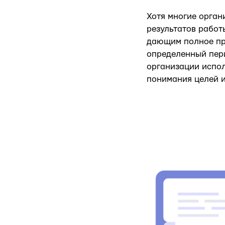
Хотя многие орган
результатов рабо
дающим полное пре
определенный пери
организации испол
понимания целей и