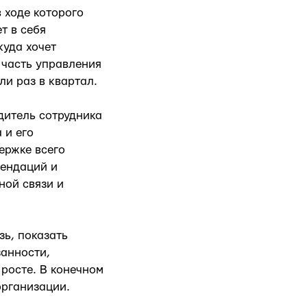
 ходе которого
т в себя
куда хочет
 часть управления
ли раз в квартал.
дитель сотрудника
 и его
ержке всего
мендаций и
ной связи и
ь, показать
занности,
 росте. В конечном
организации.