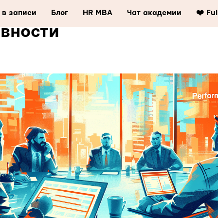
и руководство по оценке
 в записи
Блог
HR MBA
Чат академии
❤️ Fu
вности