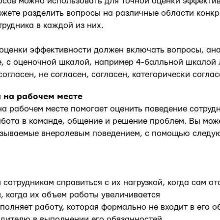
осов можно использовать для точной оценки эффекти
ожете разделить вопросы на различные области конкр
трудника в каждой из них.
 оценки эффективности должен включать вопросы, ан
, с оценочной шкалой, например 4-балльной шкалой 
согласен, не согласен, согласен, категорически соглас
 на рабочем месте
а рабочем месте помогает оценить поведение сотруд
работа в команде, общение и решение проблем. Вы мож
называемые внеролевым поведением, с помощью следу
 сотрудникам справиться с их нагрузкой, когда сам от
, когда их объем работы увеличивается
олняет работу, которая формально не входит в его о
одителю в выполнении его обязанностей