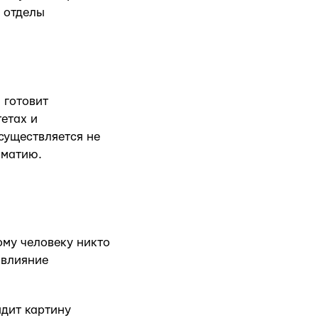
 отделы
 готовит
етах и
существляется не
оматию.
ому человеку никто
 влияние
идит картину