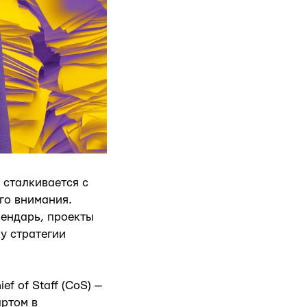
 сталкивается с
го внимания.
ендарь, проекты
у стратегии
f of Staff (CoS) —
артом в