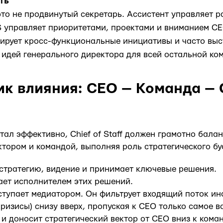
ть
— это не продвинутый секретарь. Ассистент управляет 
S управляет приоритетами, проектами и вниманием CE
зирует кросс-функциональные инициативы и часто выс
 идей генерального директора для всей остальной ко
ик влияния: CEO — Команда — C
тал эффективно, Chief of Staff должен грамотно бала
тором и командой, выполняя роль стратегического бу
стратегию, видение и принимает ключевые решения.
ает исполнителем этих решений.
выступает медиатором. Он фильтрует входящий поток и
кризисы) снизу вверх, пропуская к CEO только самое в
 и доносит стратегический вектор от CEO вниз к коман