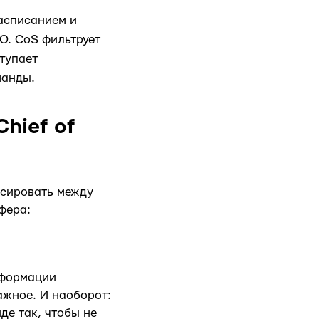
расписанием и
O. CoS фильтрует
тупает
манды.
hief of
нсировать между
фера:
нформации
ажное. И наоборот:
де так, чтобы не