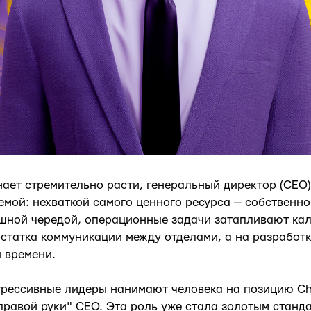
нает стремительно расти, генеральный директор (CEO)
мой: нехваткой самого ценного ресурса — собственно
шной чередой, операционные задачи затапливают кал
остатка коммуникации между отделами, а на разработк
я времени.
грессивные лидеры нанимают человека на позицию Chie
правой руки" CEO. Эта роль уже стала золотым станд