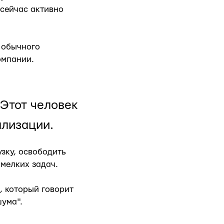
 сейчас активно
т обычного
омпании.
 Этот человек
ализации.
зку, освободить
 мелких задач.
к, который говорит
шума".