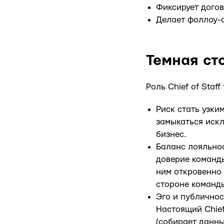
Фиксирует дого
Делает фоллоу-а
Темная ст
Роль Chief of Staf
Риск стать узки
замыкаться иск
бизнес.
Баланс лояльнос
доверие команды
ним откровенно 
стороне команды
Эго и публичнос
Настоящий Chief
(собирает данны