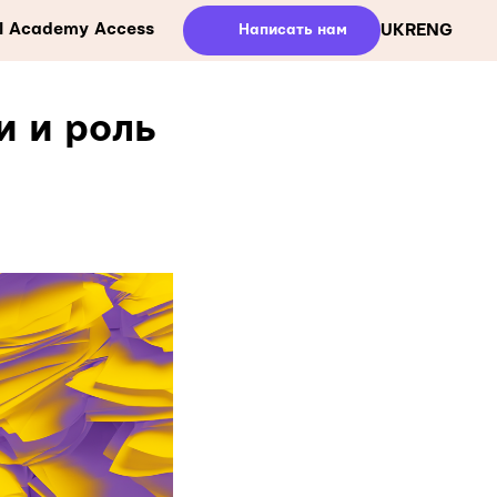
ll Academy Access
Написать нам
UKR
ENG
ти и роль