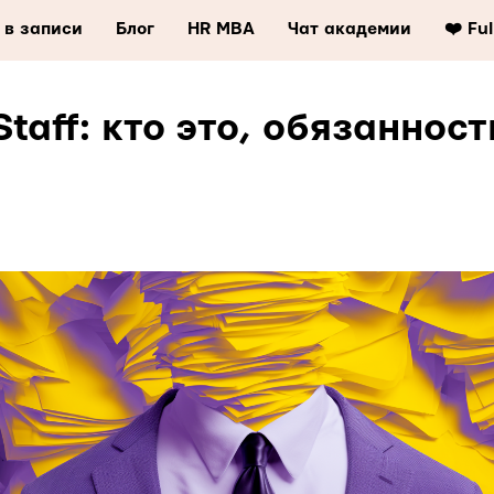
 в записи
Блог
HR MBA
Чат академии
❤️ Fu
Staff: кто это, обязаннос