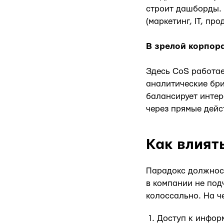
строит дашборды. 
(маркетинг, IT, пр
В зрелой корпор
Здесь CoS работае
аналитические бри
балансирует интер
через прямые дейс
Как влият
Парадокс должност
в компании не подч
колоссально. На ч
Доступ к информ