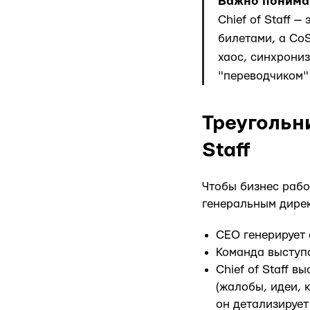
Важно понима
Chief of Staff 
билетами, а Co
хаос, синхрони
"переводчиком"
Треугольн
Staff
Чтобы бизнес рабо
генеральным дирек
CEO генерирует 
Команда выступ
Chief of Staff 
(жалобы, идеи, 
он детализирует