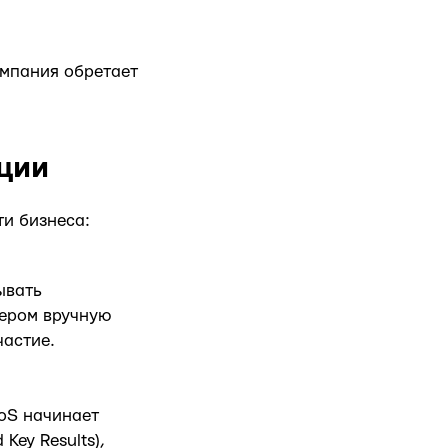
омпания обретает
ации
и бизнеса:
ывать
чером вручную
частие.
CoS начинает
Key Results),