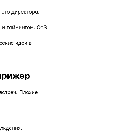
ного директора,
 и таймингом, CoS
еские идеи в
ирижер
 встреч. Плохие
суждения.