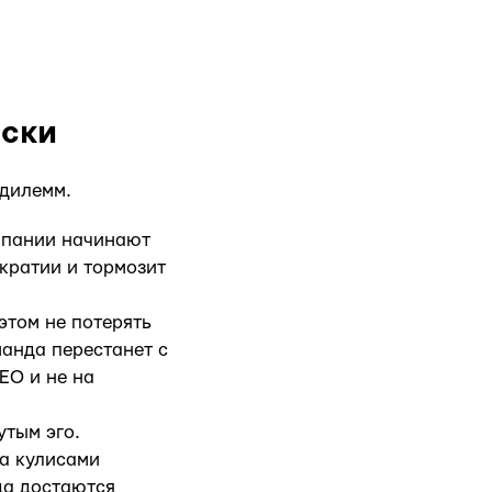
иски
 дилемм.
омпании начинают
кратии и тормозит
этом не потерять
манда перестанет с
EO и не на
утым эго.
за кулисами
гда достаются