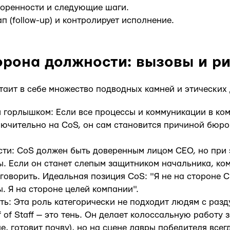
воренности и следующие шаги.
п (follow-up) и контролирует исполнение.
орона должности: вызовы и р
f таит в себе множество подводных камней и этических
м горлышком: Если все процессы и коммуникации в к
лючительно на CoS, он сам становится причиной бюро
ти: CoS должен быть доверенным лицом CEO, но при 
. Если он станет слепым защитником начальника, ко
говорить. Идеальная позиция CoS: "Я не на стороне C
. Я на стороне целей компании".
ть: Эта роль категорически не подходит людям с разд
 of Staff — это тень. Он делает колоссальную работу 
е, готовит почву), но на сцене лавры победителя все