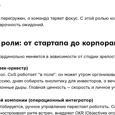
.
 перегружен, а команда теряет фокус. С этой ролью к
зрачность ожиданий.
роли: от стартапа до корпор
рдинально меняется в зависимости от стадии зрелост
век-оркестр)
аос. CoS работает "в поле": он может утром организов
ссию, днем собирать аналитику для инвесторов, а ве
онные дыры. Главная ценность — скорость и личное у
й компании (операционный интегратор)
табируется, ручное управление перестает работать. 
настраивает ритм встреч, внедряет OKR (Objectives and 