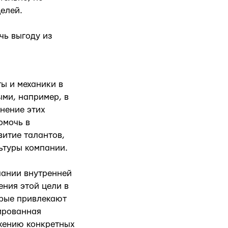
елей.
чь выгоду из
ты и механики в
ми, например, в
нение этих
омочь в
витие талантов,
ьтуры компании.
пании внутренней
ния этой цели в
орые привлекают
ированная
ижению конкретных