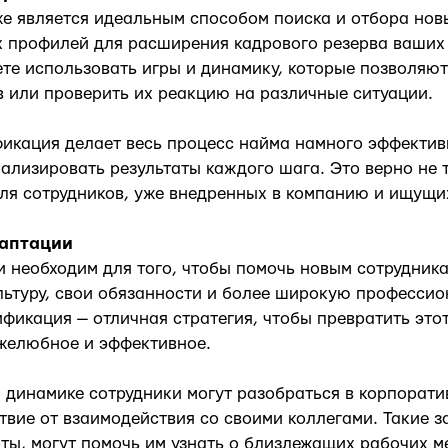
е является идеальным способом поиска и отбора нов
 профилей для расширения кадрового резерва ваших 
те использовать игры и динамику, которые позволяют
 или проверить их реакцию на различные ситуации.
фикация делает весь процесс найма намного эффектив
нализировать результаты каждого шага. Это верно не 
для сотрудников, уже внедренных в компанию и ищущ
аптации
 необходим для того, чтобы помочь новым сотрудник
льтуру, свои обязанности и более широкую професси
ификация — отличная стратегия, чтобы превратить этот
желюбное и эффективное.
 динамике сотрудники могут разобраться в корпорати
твие от взаимодействия со своими коллегами. Такие за
ты, могут помочь им узнать о близлежащих рабочих м