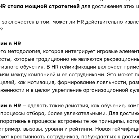
HR стала мощной стратегией
для достижения этих ц
 заключается в том, может ли HR действительно извле
?
ии в HR
это методология, которая интегрирует игровые элемен
ксты, которые традиционно не являются рекреационны
ивного обучения. В HR геймификации включает приме
иям между компанией и ее сотрудниками. Это может п
целей, как мотивация, формирование лояльности, раз
женности и в целом укрепление организационной кул
ии в HR
— сделать такие действия, как обучение, кам
процессы отбора, более увлекательными. Для достиже
рпоративные процессы встроены те же принципы, кот
апример, вызовы, уровни и рейтинги. Новая геймифиц
рует креативность сотрудников, побуждает их к дост