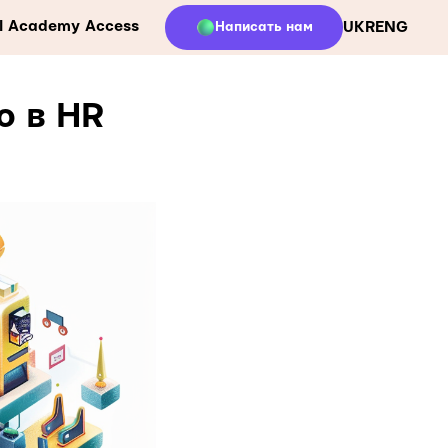
ll Academy Access
Написать нам
UKR
ENG
ю в HR