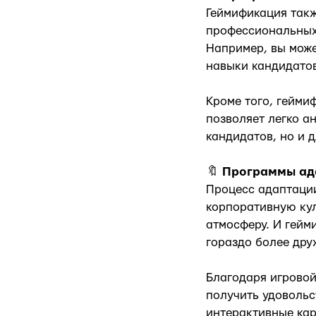
Геймификация такж
профессиональных
Например, вы може
навыки кандидатов
Кроме того, гейми
позволяет легко а
кандидатов, но и 
🔖
Программы ад
Процесс адаптации
корпоративную ку
атмосферу. И гейм
гораздо более дру
Благодаря игровой
получить удовольс
интерактивные кар