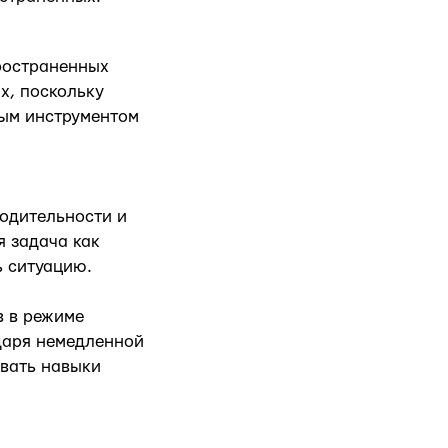
ространенных
х, поскольку
ым инструментом
одительности и
я задача как
ь ситуацию.
в в режиме
даря немедленной
вать навыки