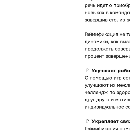
речь идет о приоб
навыках в команда
завершив его, из-з
Геймификация не т
динамики, как выз
продолжать соверш
процент завершени
🚩
Улучшает раб
С помощью игр сот
улучшают их межли
челлендж по здоро
друг друга и моти
индивидуальное са
🚩
Укрепляет свя
Геймификация пом