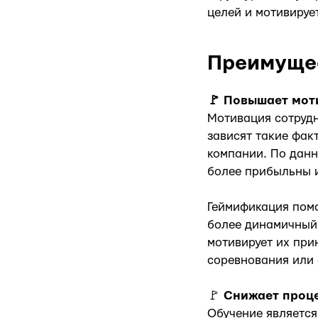
целей и мотивируе
Преимущес
🚩 Повышает мо
Мотивация сотрудн
зависят такие фак
компании. По данн
более прибыльны и
Геймификация помо
более динамичный 
мотивирует их при
соревнования или 
🚩
Снижает проце
Обучение является