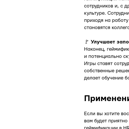
сотрудников и, с 
культуре. Сотрудн
приходя на работу
становятся коллег
🚩
Улучшает зап
Наконец, геймифик
и потенциально ск
Игры ставят сотру
собственные решен
делает обучение б
Применени
Если вы хотите во
вам будет приятно
геймификации в HR