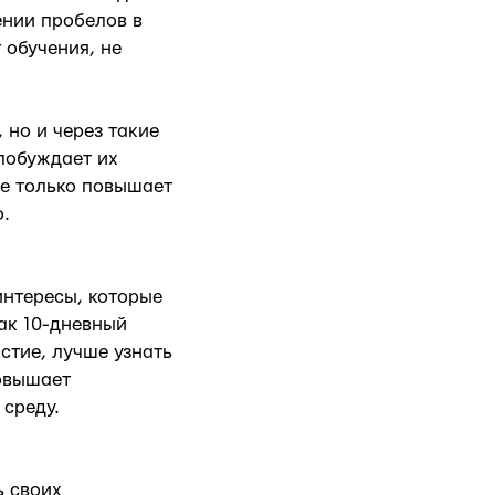
ении пробелов в
 обучения, не
 но и через такие
побуждает их
не только повышает
.
интересы, которые
ак 10-дневный
стие, лучше узнать
повышает
среду.
ь своих