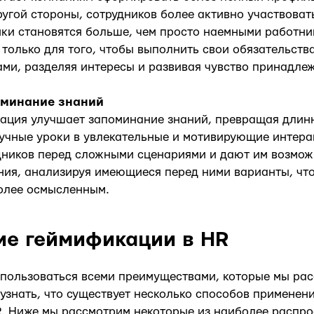
другой стороны, сотрудников более активно участвова
ики становятся больше, чем просто наемными работни
 только для того, чтобы выполнить свои обязательства
ами, разделяя интересы и развивая чувство принадле
оминание знаний
ация улучшает запоминание знаний, превращая длинн
учные уроки в увлекательные и мотивирующие интера
дников перед сложными сценариями и дают им возмо
ия, анализируя имеющиеся перед ними варианты, что
олее осмысленным.
е геймификации в HR
спользоваться всеми преимуществами, которые мы ра
 узнать, что существует несколько способов применен
. Ниже мы рассмотрим некоторые из наиболее распр