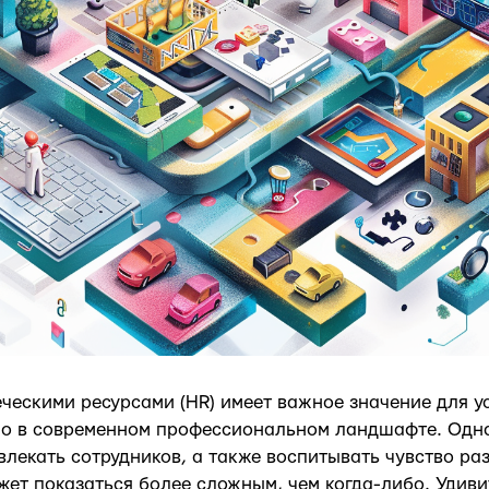
ческими ресурсами (HR) имеет важное значение для у
но в современном профессиональном ландшафте. Одна
влекать сотрудников, а также воспитывать чувство ра
жет показаться более сложным, чем когда-либо. Удиви