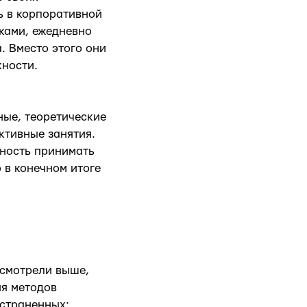
ть в корпоративной
ками, ежедневно
. Вместо этого они
жности.
ые, теоретические
ктивные занятия.
жность принимать
 в конечном итоге
ссмотрели выше,
ия методов
остраненных: