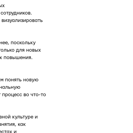
ых
сотрудников.
 визуализировать
нее, поскольку
только для новых
их повышения.
ам понять новую
ональную
 процесс во что-то
вной культуре и
нятия, как
естах и