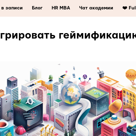
 в записи
Блог
HR MBA
Чат академии
❤️ Fu
егрировать геймификаци