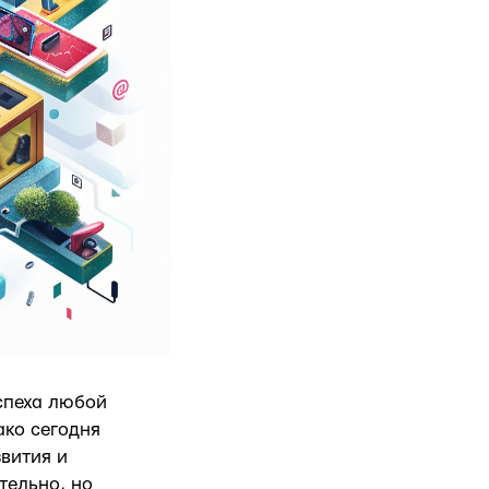
спеха любой
ко сегодня
звития и
тельно, но