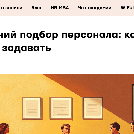
 в записи
Блог
HR MBA
Чат академии
❤️ Fu
ний подбор персонала: к
 задавать