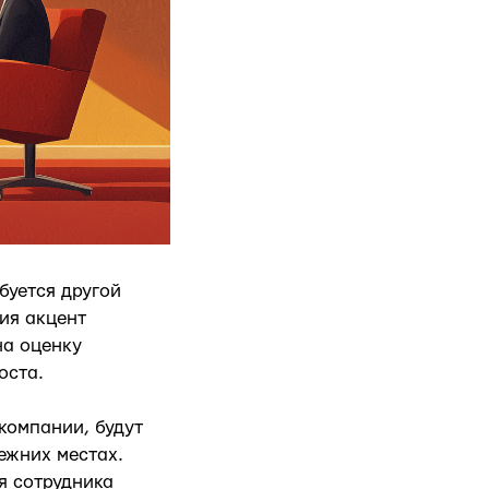
буется другой
ия акцент
на оценку
оста.
компании, будут
режних местах.
я сотрудника