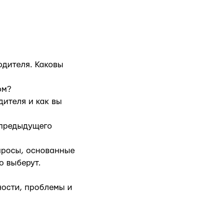
одителя. Каковы
ом?
дителя и как вы
 предыдущего
опросы, основанные
о выберут.
ности, проблемы и