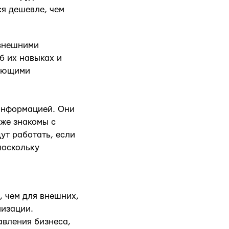
ся дешевле, чем
 внешними
б их навыках и
вующими
информацией. Они
кже знакомы с
ут работать, если
поскольку
, чем для внешних,
низации.
авления бизнеса,