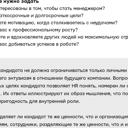
е нужно задать
нтересованы в том, чтобы стать менеджером?
раткосрочные и долгосрочные цели?
яете мотивацию, когда сталкиваетесь с неудачами?
 вас к профессиональному росту?
ете и вдохновляете других людей на максимальную от
вас добиваться успехов в работе?
андидата не должна ограничиваться только личными 
его энтузиазм в отношении будущего компании. Вопро
х целях кандидата позволяет HR понять, намерен ли 
. Их ответы иллюстрируют их образ мышления, что п
пригодность для внутренней роли.
зделяет ли кандидат те же ценности, что и организаци
ям, сотрудники, разделяющие те же ценности, что и 