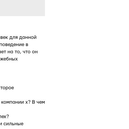
овек для данной
поведение в
т на то, что он
ужебных
оторое
 компании x? В чем
пех?
ли сильные