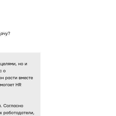
дачу?
целями, но и
с о
он расти вместе
омогает HR
я. Согласно
их работодатели,