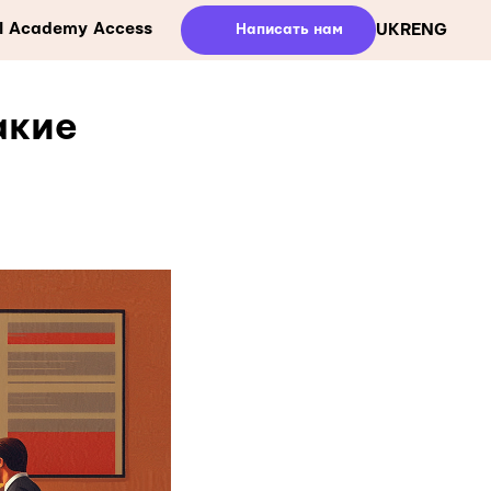
ll Academy Access
Написать нам
UKR
ENG
акие