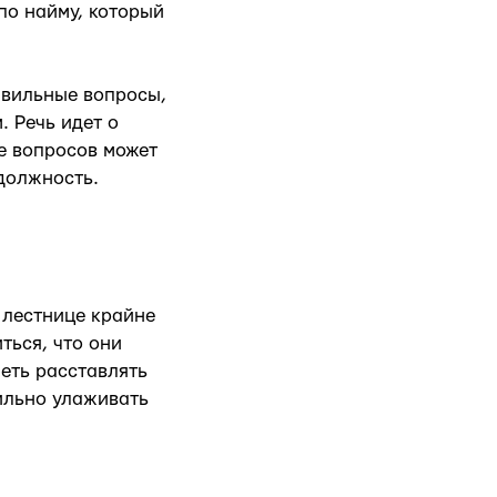
по найму, который
авильные вопросы,
. Речь идет о
е вопросов может
должность.
 лестнице крайне
ться, что они
еть расставлять
ильно улаживать