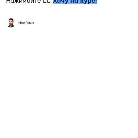
Нажимайте 👉🏻
Хочу на курс!
Mike Pritula