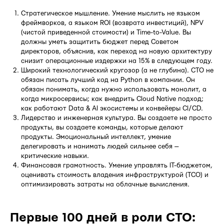
Стратегическое мышление. Умение мыслить не языком
фреймворков, а языком ROI (возврата инвестиций), NPV
(чистой приведенной стоимости) и Time-to-Value. Вы
должны уметь защитить бюджет перед Советом
директоров, объяснив, как переход на новую архитектуру
снизит операционные издержки на 15% в следующем году.
Широкий технологический кругозор (а не глубина). CTO не
обязан писать лучший код на Python в компании. Он
обязан понимать, когда нужно использовать монолит, а
когда микросервисы; как внедрить Cloud Native подход;
как работают Data & AI экосистемы и конвейеры CI/CD.
Лидерство и инженерная культура. Вы создаете не просто
продукты, вы создаете команды, которые делают
продукты. Эмоциональный интеллект, умение
делегировать и нанимать людей сильнее себя —
критические навыки.
Финансовая грамотность. Умение управлять IT-бюджетом,
оценивать стоимость владения инфраструктурой (TCO) и
оптимизировать затраты на облачные вычисления.
Первые 100 дней в роли CTO: