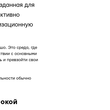
зданная для
ективно
низационную
шо. Это среда, где
ствии с основными
ь и превзойти свои
ельности обычно
сокой