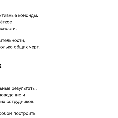
ктивные команды.
ёткое
асности.
ительности,
олько общих черт.
х
ьные результаты.
поведение и
их сотрудников.
особом построить