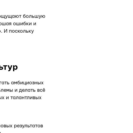
ы ощущают большую
ершая ошибки и
. И поскольку
ьтур
игать амбициозных
блемы и делать всё
ых и талантливых
овых результатов