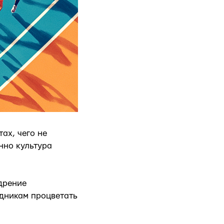
ах, чего не
нно культура
дрение
удникам процветать