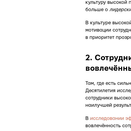
культуру высокой п
больше о
лидерски
В культуре высоко
мотивации сотрудн
в приоритет прозр
2. Сотрудн
вовлечённ
Там, где есть сил
Десятилетия иссле
сотрудники высоко
наилучшей результ
В
исследовании эф
вовлечённость сот