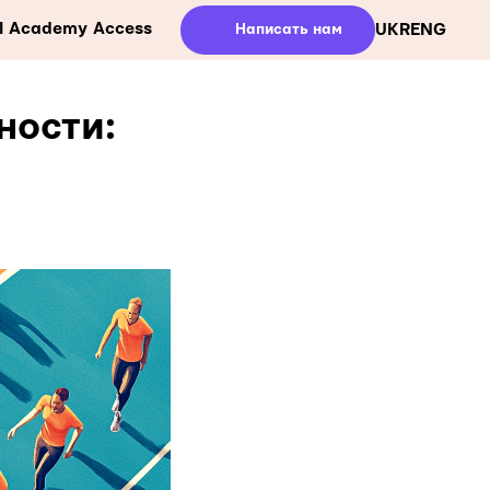
ll Academy Access
Написать нам
UKR
ENG
ности: