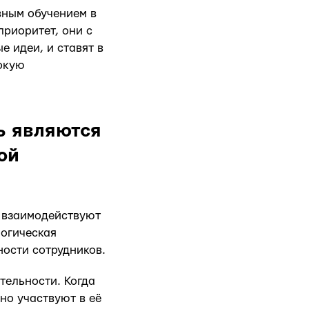
вным обучением в
приоритет, они с
 идеи, и ставят в
окую
ь являются
ой
, взаимодействуют
логическая
ости сотрудников.
тельности. Когда
но участвуют в её