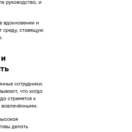
ле руководства, и
в вдохновении и
т среду, ставящую
е.
 и
ть
ённые сотрудники.
ывают, что когда
да стремятся к
 вовлечёнными.
высокая
товы делать