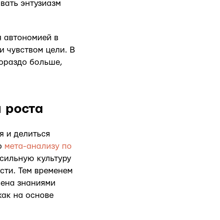
вать энтузиазм
я автономией в
и чувством цели. В
гораздо больше,
 роста
я и делиться
о
мета-анализу по
 сильную культуру
сти. Тем временем
мена знаниями
как на основе