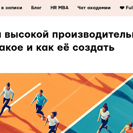
 в записи
Блог
HR MBA
Чат академии
❤️ Fu
а высокой производитель
такое и как её создать