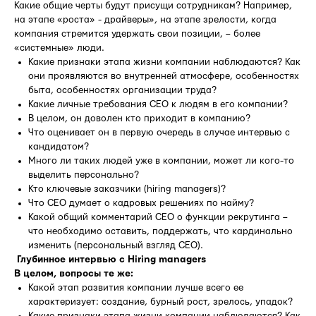
Какие общие черты будут присущи сотрудникам? Например,
на этапе «роста» - драйверы», на этапе зрелости, когда
компания стремится удержать свои позиции, – более
«системные» люди.
Какие признаки этапа жизни компании наблюдаются? Как
они проявляются во внутренней атмосфере, особенностях
быта, особенностях организации труда?
Какие личные требования СЕО к людям в его компании?
В целом, он доволен кто приходит в компанию?
Что оценивает он в первую очередь в случае интервью с
кандидатом?
Много ли таких людей уже в компании, может ли кого-то
выделить персонально?
Кто ключевые заказчики (hiring managers)?
Что СЕО думает о кадровых решениях по найму?
Какой общий комментарий СЕО о функции рекрутинга –
что необходимо оставить, поддержать, что кардинально
изменить (персональный взгляд СЕО).
Глубинное интервью с Hiring managers
В целом, вопросы те же:
Какой этап развития компании лучше всего ее
характеризует: создание, бурный рост, зрелось, упадок?
Какие признаки этапа жизни компании наблюдаются? Как