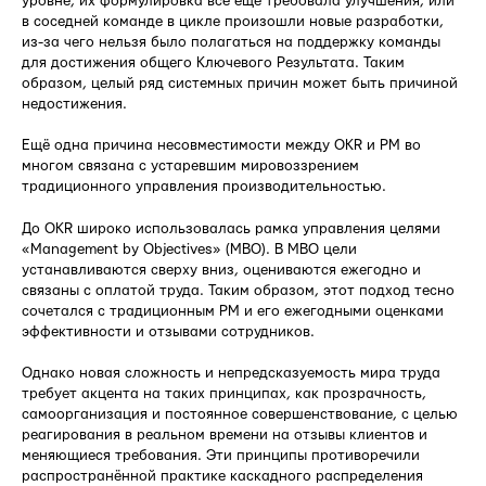
уровне, их формулировка всё ещё требовала улучшения, или
в соседней команде в цикле произошли новые разработки,
из-за чего нельзя было полагаться на поддержку команды
для достижения общего Ключевого Результата. Таким
образом, целый ряд системных причин может быть причиной
недостижения.
Ещё одна причина несовместимости между OKR и PM во
многом связана с устаревшим мировоззрением
традиционного управления производительностью.
До OKR широко использовалась рамка управления целями
«Management by Objectives» (MBO). В MBO цели
устанавливаются сверху вниз, оцениваются ежегодно и
связаны с оплатой труда. Таким образом, этот подход тесно
сочетался с традиционным PM и его ежегодными оценками
эффективности и отзывами сотрудников.
Однако новая сложность и непредсказуемость мира труда
требует акцента на таких принципах, как прозрачность,
самоорганизация и постоянное совершенствование, с целью
реагирования в реальном времени на отзывы клиентов и
меняющиеся требования. Эти принципы противоречили
распространённой практике каскадного распределения