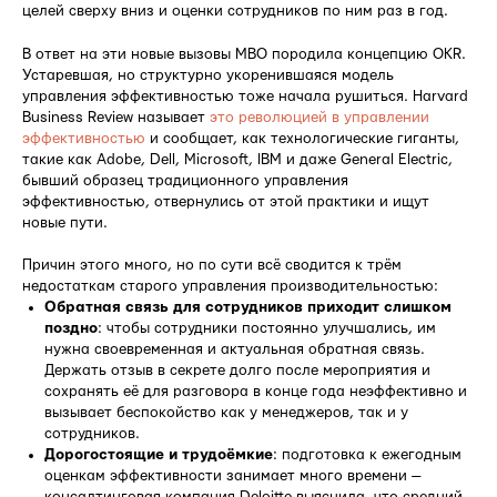
целей сверху вниз и оценки сотрудников по ним раз в год.
В ответ на эти новые вызовы MBO породила концепцию OKR.
Устаревшая, но структурно укоренившаяся модель
управления эффективностью тоже начала рушиться. Harvard
Business Review называет
это революцией в управлении
эффективностью
и сообщает, как технологические гиганты,
такие как Adobe, Dell, Microsoft, IBM и даже General Electric,
бывший образец традиционного управления
эффективностью, отвернулись от этой практики и ищут
новые пути.
Причин этого много, но по сути всё сводится к трём
недостаткам старого управления производительностью:
Обратная связь для сотрудников приходит слишком
поздно
: чтобы сотрудники постоянно улучшались, им
нужна своевременная и актуальная обратная связь.
Держать отзыв в секрете долго после мероприятия и
сохранять её для разговора в конце года неэффективно и
вызывает беспокойство как у менеджеров, так и у
сотрудников.
Дорогостоящие и
трудоёмкие
: подготовка к ежегодным
оценкам эффективности занимает много времени —
консалтинговая компания Deloitte выяснила, что средний