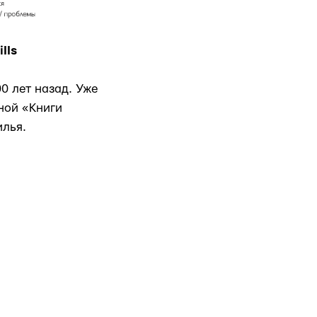
lls
0 лет назад. Уже
ной «Книги
илья.