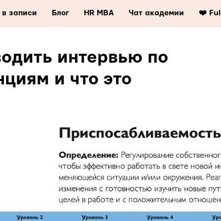
 в записи
Блог
HR MBA
Чат академии
❤️ Fu
водить интервью по
циям и что это