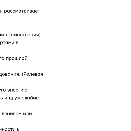
н рассматривает
к
йл компетенций)
ртами в
его прошлой
дования. (Ролевая
го энергию,
ть и дружелюбие.
: ленивом или
нности к