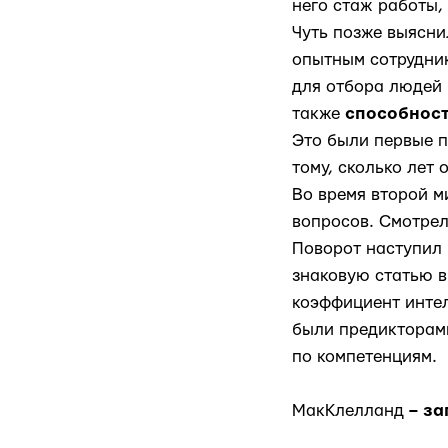
него стаж работы,
Чуть позже выясни
опытным сотрудник
для отбора людей 
также
способнос
Это были первые п
тому, сколько лет 
Во время второй м
вопросов. Смотрел
Поворот наступил 
знаковую статью в
коэффициент интел
были предикторами
по компетенциям.
МакКлелланд
– за