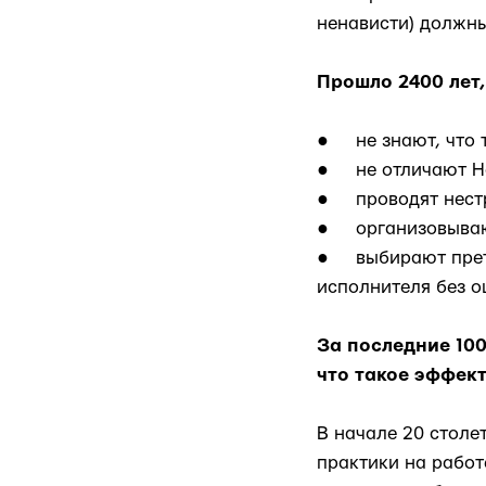
ненависти) должн
Прошло 2400 лет,
● не знают, что т
● не отличают Hards
● проводят нестр
● организовывают
● выбирают прете
исполнителя без о
За последние 10
что такое эффек
В начале 20 столе
практики на работ