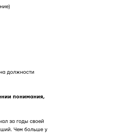
ние)
на должности
ении понимания,
чал за годы своей
оший. Чем больше у