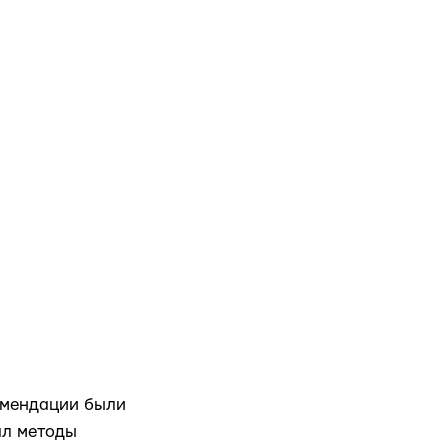
омендации были
ал методы