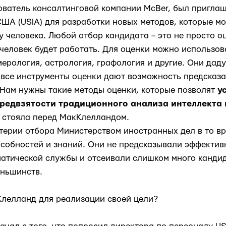
ователь консалтинговой компании McBer, был пригла
ША (USIA) для разработки новых методов, которые мо
у человека. Любой отбор кандидата – это не просто оц
 человек будет работать. Для оценки можно использо
мерология, астрология, графология и другие. Они даду
 все инструменты оценки дают возможность предсказат
 Нам нужны такие методы оценки, которые позволят
у
редвзятости традиционного анализа интеллекта 
 стояла перед МакКлелландом.
ерии отбора Министерством иностранных дел в то вр
собностей и знаний. Они не предсказывали эффектив
атической службы и отсеивали слишком много кандид
еньшинств.
лелланд для реализации своей цели?