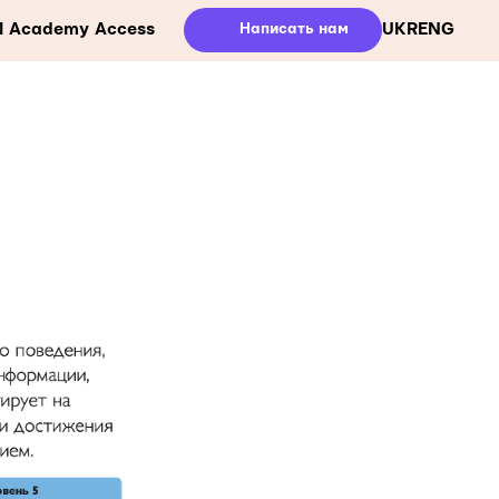
ll Academy Access
Написать нам
UKR
ENG