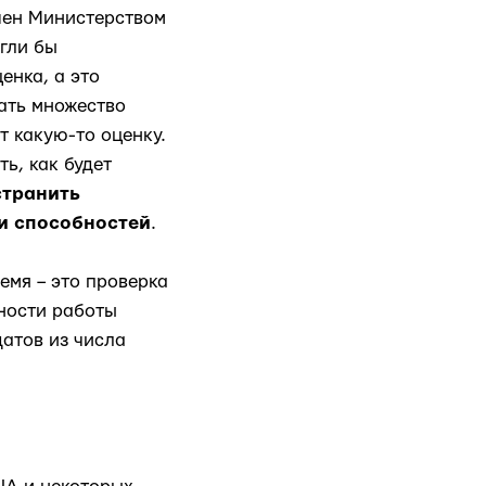
шен Министерством
гли бы
енка, а это
вать множество
т какую-то оценку.
ь, как будет
странить
и способностей
.
емя – это проверка
ности работы
атов из числа