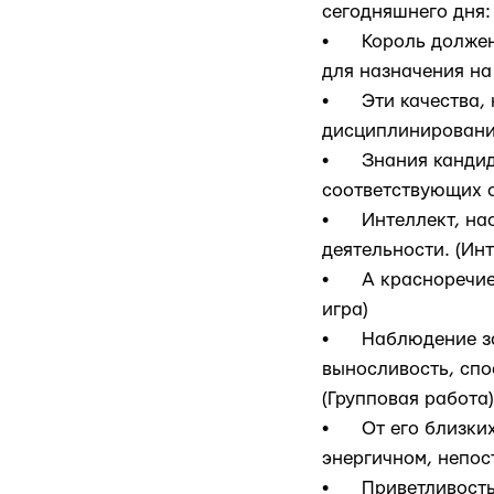
сегодняшнего дня:
• Король должен т
для назначения на
• Эти качества, н
дисциплинировани
• Знания кандида
соответствующих о
• Интеллект, нас
деятельности. (Ин
• А красноречие, 
игра)
• Наблюдение за т
выносливость, спо
(Групповая работа)
• От его близких 
энергичном, непос
• Приветливость к