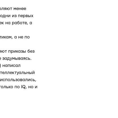
воляют менее
одни из первых
к на работе, а
икам, а не по
яют приказы без
е задумываясь.
) написал
нтеллектуальный
 использовались,
олько по IQ, но и