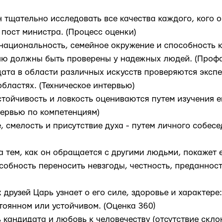
щательно исследовать все качества каждого, кого о
 пост министра. (Процесс оценки)
ациональность, семейное окружение и способность 
ю должны быть проверены у надежных людей. (Профа
та в области различных искусств проверяются экспе
бластях. (Техническое интервью)
тойчивость и ловкость оцениваются путем изучения 
тервью по компетенциям)
смелость и присутствие духа - путем личного собесе
ем, как он обращается с другими людьми, покажет е
собность переносить невзгоды, честность, преданнос
друзей Царь узнает о его силе, здоровье и характере
тоянном или устойчивом. (Оценка 360)
андидата и любовь к человечеству (отсутствие скло