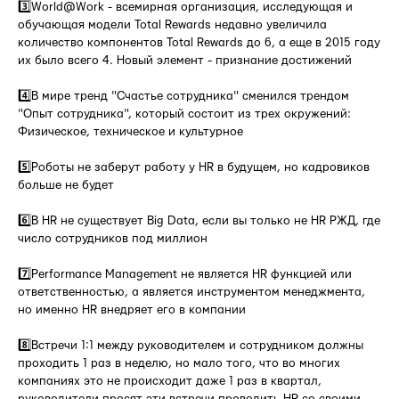
3️⃣World@Work - всемирная организация, исследующая и
обучающая модели Total Rewards недавно увеличила
количество компонентов Total Rewards до 6, а еще в 2015 году
их было всего 4. Новый элемент - признание достижений
4️⃣В мире тренд "Счастье сотрудника" сменился трендом
"Опыт сотрудника", который состоит из трех окружений:
Физическое, техническое и культурное
5️⃣Роботы не заберут работу у HR в будущем, но кадровиков
больше не будет
6️⃣В HR не существует Big Data, если вы только не HR РЖД, где
число сотрудников под миллион
7️⃣Performance Management не является HR функцией или
ответственностью, а является инструментом менеджмента,
но именно HR внедряет его в компании
8️⃣Встречи 1:1 между руководителем и сотрудником должны
проходить 1 раз в неделю, но мало того, что во многих
компаниях это не происходит даже 1 раз в квартал,