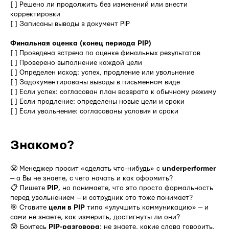
[ ] Решено ли продолжить без изменений или внести
корректировки
[ ] Записаны выводы в документ PIP
Финальная оценка (конец периода PIP)
[ ] Проведена встреча по оценке финальных результатов
[ ] Проверено выполнение каждой цели
[ ] Определен исход: успех, продление или увольнение
[ ] Задокументированы выводы в письменном виде
[ ] Если успех: согласован план возврата к обычному режиму
[ ] Если продление: определены новые цели и сроки
[ ] Если увольнение: согласованы условия и сроки
Знакомо?
😤 Менеджер просит «сделать что-нибудь» с
underperformer
— а Вы не знаете, с чего начать и как оформить?
📋 Пишете
PIP
, но понимаете, что это просто формальность
перед увольнением — и сотрудник это тоже понимает?
🎯 Ставите
цели в PIP
типа «улучшить коммуникацию» — и
сами не знаете, как измерить, достигнуты ли они?
😰 Боитесь
PIP-разговора
: не знаете, какие слова говорить,