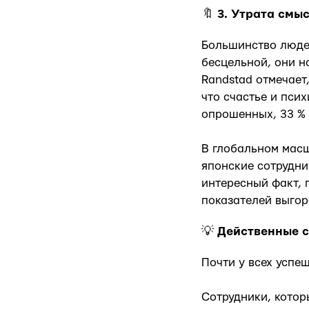
🔖
3. Утрата смы
Большинство людей
бесцельной, они н
Randstad отмечает
что счастье и псих
опрошенных, 33 % з
В глобальном масш
японские сотрудни
интересный факт, 
показателей выгор
💡
Действенные с
Почти у всех успе
Сотрудники, котор