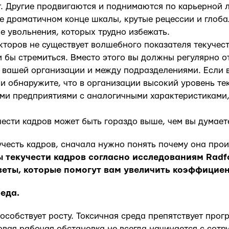
. Другие продвигаются и поднимаются по карьерной 
е драматичном конце шкалы, крутые рецессии и глоб
 увольнения, которых трудно избежать.
акторов не существует волшебного показателя текучест
и бы стремиться. Вместо этого вы должны регулярно 
в вашей организации и между подразделениями. Если 
и обнаружите, что в организации высокий уровень те
ми предприятиями с аналогичными характеристиками
чести кадров может быть гораздо выше, чем вы думает
учесть кадров, сначала нужно понять почему она прои
 текучести кадров согласно исследованиям Radf
веты, которые помогут вам увеличить коэффицие
реда.
особствует росту. Токсичная среда препятствует прогр
вая рабочая обстановка не всегда начинается с сотр