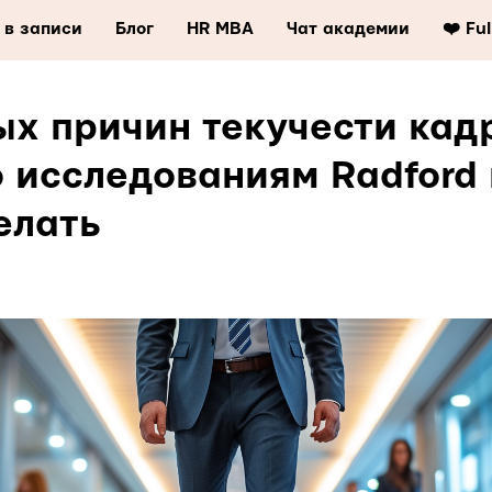
 в записи
Блог
HR MBA
Чат академии
❤️ Fu
ых причин текучести кад
 исследованиям Radford 
елать