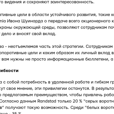
о видения и сохраняют заинтересованность.
тивные цели в области устойчивого развития, такие к
nia Ивона Шуинарда о передаче всего акционерного 
храны окружающей среды, позволяют сотрудникам поч
дело и вносят свой вклад.
ва - неотъемлемая часть этой стратегии. Сотрудникам
рпоративные цели и каким образом их личный вклад в
у вам нужны не просто информационные бюллетени, а
гибкости
 с собой потребность в удаленной работе и гибком гр
ут свое мнение, эти привилегии останутся. В результ
о предлагаемым преимуществом, чтобы привлечь рабо
 Согласно данным Randstad только 20 % “серых воротн
в” получают такую возможность. Среди "белых ворот
аще - 35 %.