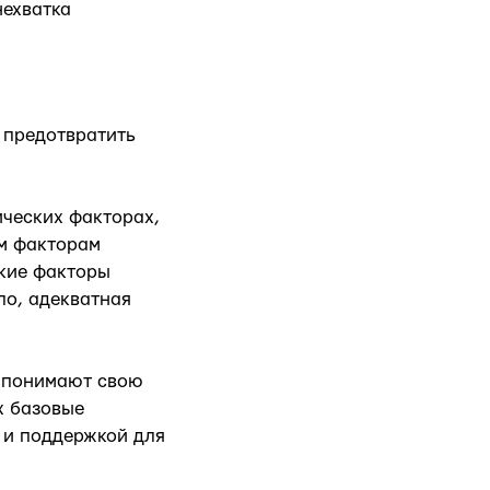
нехватка
 предотвратить
ических факторах,
ым факторам
ские факторы
ло, адекватная
и понимают свою
х базовые
 и поддержкой для