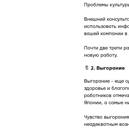
Проблемы культуры
Внешний консульта
использовать инфо
вашей компании в
Почти две трети р
новую работу.
🔖
2.
Выгорание
Выгорание - еще о
здоровье и благопо
работников отмеча
Японии, а самые н
Чувство выгорания
неадекватным возн