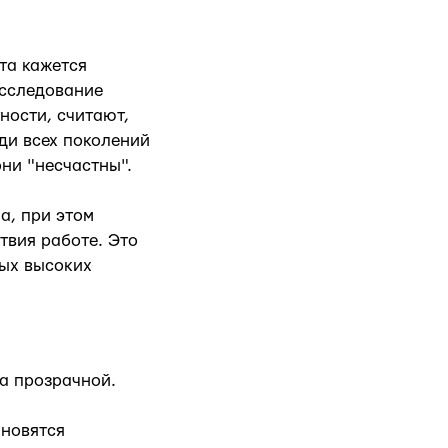
та кажется
Исследование
ности, считают,
еди всех поколений
они "несчастны".
а, при этом
твия работе. Это
мых высоких
ла прозрачной.
ановятся