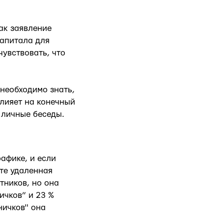
ак заявление
капитала для
увствовать, что
 необходимо знать,
лияет на конечный
 личные беседы.
афике, и если
ате удаленная
тников, но она
ичков” и 23 %
ничков" она