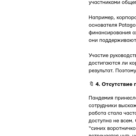
участниками общег
Например, корпора
основателя Patago
финансирования о
они поддерживают 
Участие руководст
достигаются ли ко
результат. Поэтом
🔖
4. Отсутствие 
Пандемия принесла
сотрудники выскаж
работа стала част
доступна не всем.
“синих воротничко
встречается чуть ч