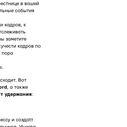
лестнице в вашей
альные события
и кадров, к
отслеживать
вы заметите
кучести кадров по
, пора
е.
сходит. Вот
ord
, а также
нт удержания
:
ессу и создаtт
удников. Иногда