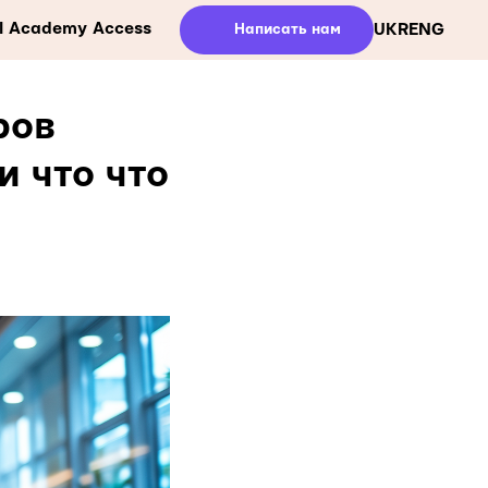
ll Academy Access
Написать нам
UKR
ENG
ров
и что что