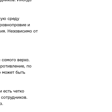
чую среду
 равноправие и
ия. Независимо от
 самого верха.
противление, по
о может быть
 есть четко
 сотрудников.
а.