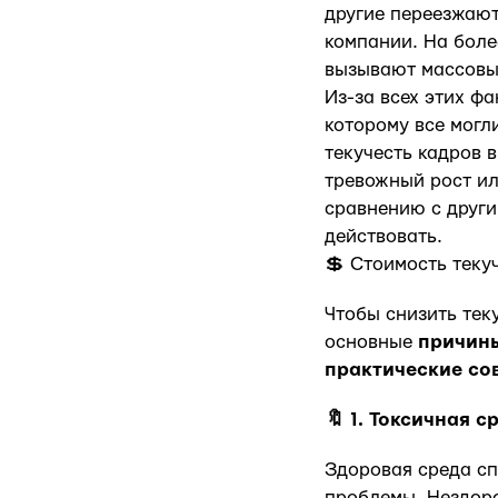
другие переезжают
компании. На боле
вызывают массовые
Из-за всех этих ф
которому все могл
текучесть кадров 
тревожный рост ил
сравнению с други
действовать.
💲 Стоимость теку
Чтобы снизить тек
основные
причины
практические со
🔖 1. Токсичная с
Здоровая среда сп
проблемы. Нездоро