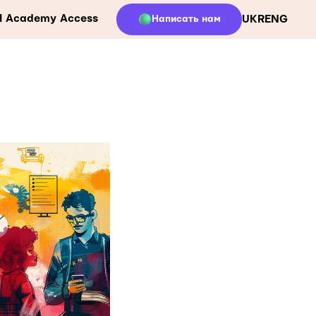
ll Academy Access
Написать нам
UKR
ENG