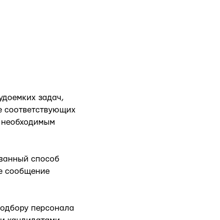
удоемких задач,
ие соответствующих
я необходимым
ованный способ
ое сообщение
подбору персонала