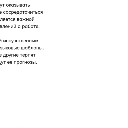
ут оказывать
е сосредоточиться
вляется важной
влений о работе.
й искусственным
языковые шаблоны,
 другие терпят
ут ее прогнозы.