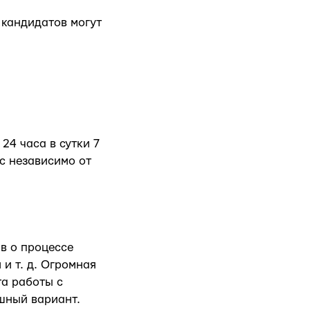
 кандидатов могут
24 часа в сутки 7
ос независимо от
в о процессе
и т. д. Огромная
та работы с
шный вариант.