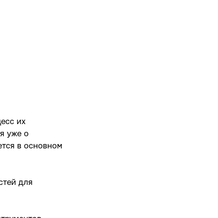
есс их
я уже о
ется в основном
стей для