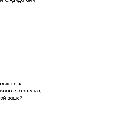
ми кандидатами
кликается
язано с отраслью,
урой вашей