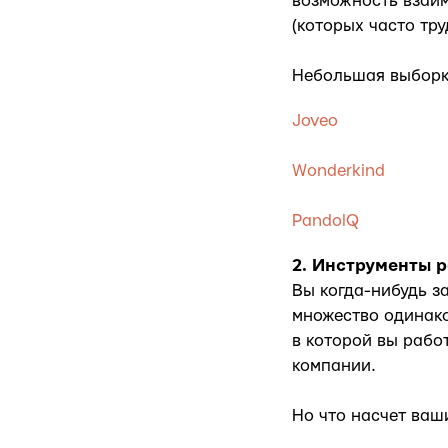
возможность взаи
(которых часто тру
Небольшая выборк
Joveo
Wonderkind
PandolQ
2. Инструменты 
Вы когда-нибудь з
множество одинако
в которой вы работ
компании.
Но что насчет ваш