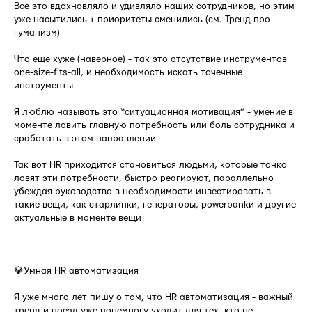
Все это вдохновляло и удивляло наших сотрудников, но этим
уже насытились + приоритеты сменились (см. Тренд про
гуманизм)
Что еще хуже (наверное) - так это отсутствие инструментов
one-size-fits-all, и необходимость искать точечные
инструменты
Я люблю называть это “ситуационная мотивация” - умение в
моменте ловить главную потребность или боль сотрудника и
сработать в этом направлении
Так вот HR приходится становиться людьми, которые тонко
ловят эти потребности, быстро реагируют, параллельно
убеждая руководство в необходимости инвестировать в
такие вещи, как старлинки, генераторы, powerbankи и другие
актуальные в моменте вещи
⠀
💎Умная HR автоматизация
Я уже много лет пишу о том, что HR автоматизация - важный
тренд и поезд уже понемногу уходит для тех, кто не