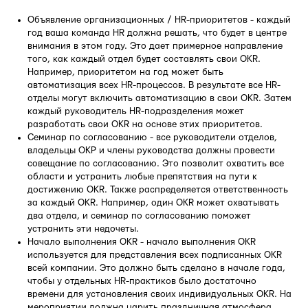
Объявление организационных / HR-приоритетов - каждый
год ваша команда HR должна решать, что будет в центре
внимания в этом году. Это дает примерное направление
того, как каждый отдел будет составлять свои OKR.
Например, приоритетом на год может быть
автоматизация всех HR-процессов. В результате все HR-
отделы могут включить автоматизацию в свои OKR. Затем
каждый руководитель HR-подразделения может
разработать свои OKR на основе этих приоритетов.
Семинар по согласованию - все руководители отделов,
владельцы ОКР и члены руководства должны провести
совещание по согласованию. Это позволит охватить все
области и устранить любые препятствия на пути к
достижению OKR. Также распределяется ответственность
за каждый OKR. Например, один OKR может охватывать
два отдела, и семинар по согласованию поможет
устранить эти недочеты.
Начало выполнения OKR - начало выполнения OKR
используется для представления всех подписанных OKR
всей компании. Это должно быть сделано в начале года,
чтобы у отдельных HR-практиков было достаточно
времени для установления своих индивидуальных OKR. На
мероприятии должна царить праздничная атмосфера,