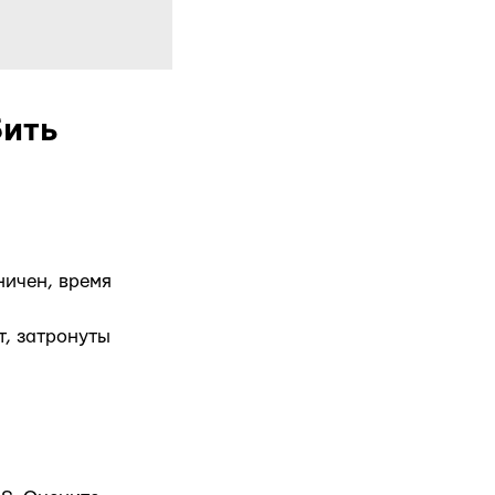
бить
ничен, время
т, затронуты