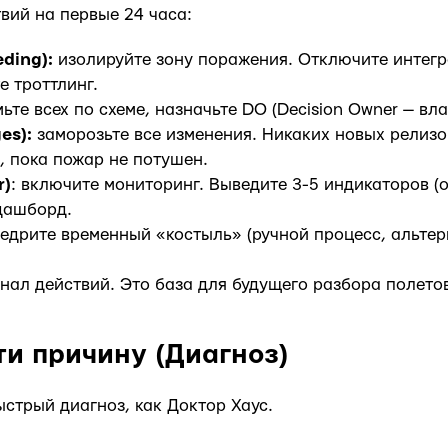
твий на первые 24 часа:
eding):
изолируйте зону поражения. Отключите интег
е троттлинг.
ьте всех по схеме, назначьте DO (Decision Owner — вл
ges):
заморозьте все изменения. Никаких новых релизо
, пока пожар не потушен.
r)
: включите мониторинг. Выведите 3-5 индикаторов 
дашборд.
едрите временный «костыль» (ручной процесс, альте
нал действий. Это база для будущего разбора полето
ти причину (Диагноз)
ыстрый диагноз, как Доктор Хаус.