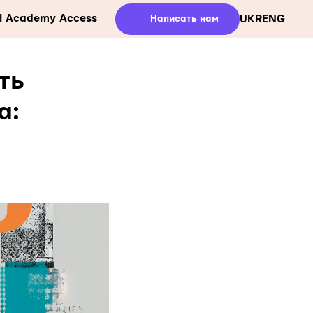
ll Academy Access
Написать нам
UKR
ENG
ть
а: