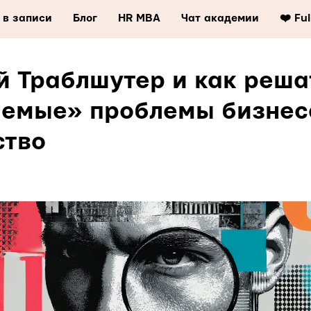
 в записи
Блог
HR MBA
Чат академии
❤️ Fu
й Траблшутер и как реша
емые» проблемы бизнес
ство