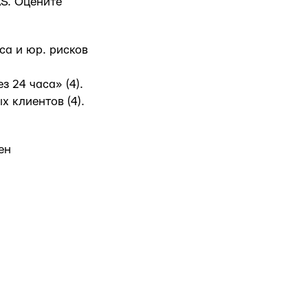
AS. Оцените
сса и юр. рисков
з 24 часа» (4).
х клиентов (4).
ен