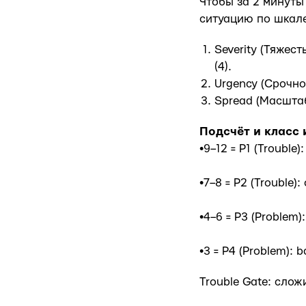
Чтобы за 2 минуты
ситуацию по шкале 
Severity (Тяжест
(4).
Urgency (Срочнос
Spread (Масштаб
Подсчёт и класс 
•9–12 = P1 (Troubl
•7–8 = P2 (Trouble
•4–6 = P3 (Problem
•3 = P4 (Problem):
Trouble Gate: слож