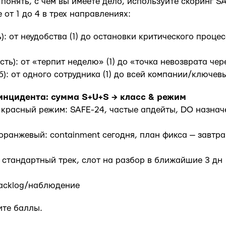
 понять, с чем вы имеете дело, используйте скоринг S
от 1 до 4 в трех направлениях:
ь): от неудобства (1) до остановки критического проце
ть): от «терпит неделю» (1) до «точка невозврата чере
): от одного сотрудника (1) до всей компании/ключевы
инцидента: сумма S+U+S → класс & режим
e): красный режим: SAFE-24, частые апдейты, DO назнач
): оранжевый: containment сегодня, план фикса — завтра
): стандартный трек, слот на разбор в ближайшие 3 дн
 backlog/наблюдение
ите баллы.