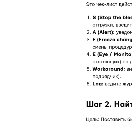
Это чек-лист дейс
S (Stop the ble
отгрузки, введит
A (Alert):
уведом
F (Freeze chan
смены процедур
E (Eye / Monito
отстающих) на 
Workaround:
вн
подрядчик).
Log:
ведите жур
Шаг 2. Най
Цель: Поставить б