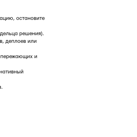
рацию, остановите
адельца решения).
в, деплоев или
(опережающих и
рнативный
в.