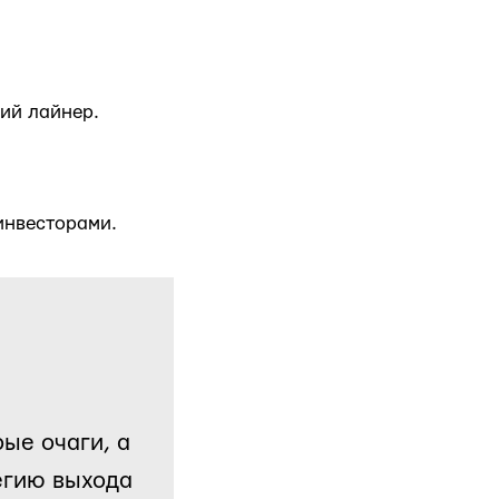
ий лайнер.
инвесторами.
рые очаги, а
егию выхода