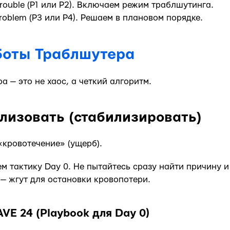
Trouble (P1 или P2). Включаем режим траблшутинга.
roblem (P3 или P4). Решаем в плановом порядке.
боты Траблшутера
а — это не хаос, а четкий алгоритм.
ализовать (стабилизировать)
«кровотечение» (ущерб).
м тактику Day 0. Не пытайтесь сразу найти причину 
— жгут для остановки кровопотери.
VE 24 (Playbook для Day 0)