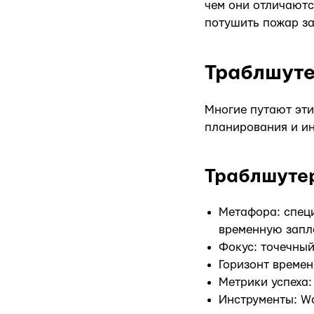
чем они отличаютс
потушить пожар за
Траблшуте
Многие путают эти
планирования и и
Траблшуте
Метафора: специ
временную запла
Фокус: точечный
Горизонт времени
Метрики успеха:
Инструменты: Wa