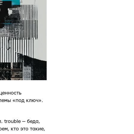
 ценность
блемы «под ключ».
л. trouble — беда,
ем, кто это такие,