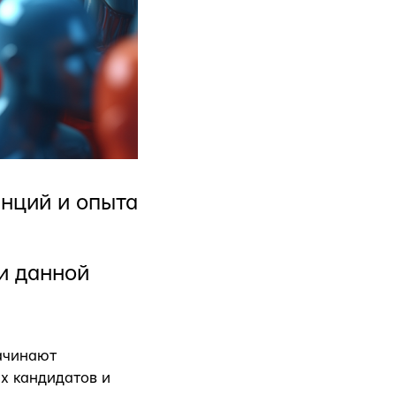
енций и опыта
и данной
начинают
их кандидатов и