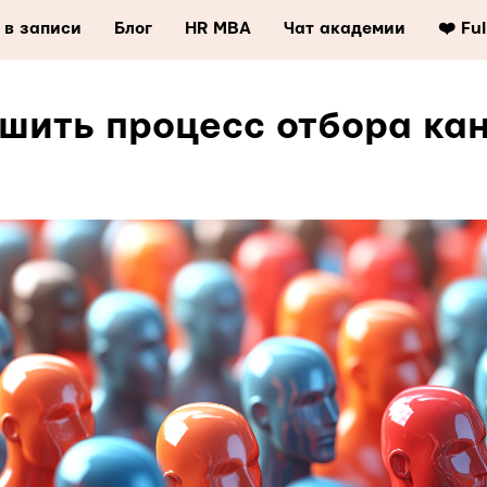
 в записи
Блог
HR MBA
Чат академии
❤️ Fu
чшить процесс отбора ка