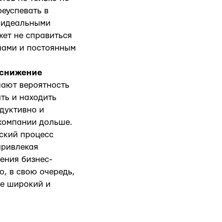
реуспевать в
й идеальными
жет не справиться
чами и постоянным
 снижение
шают вероятность
ать и находить
одуктивно и
 компании дольше.
ский процесс
привлекая
ения бизнес-
о, в свою очередь,
ее широкий и