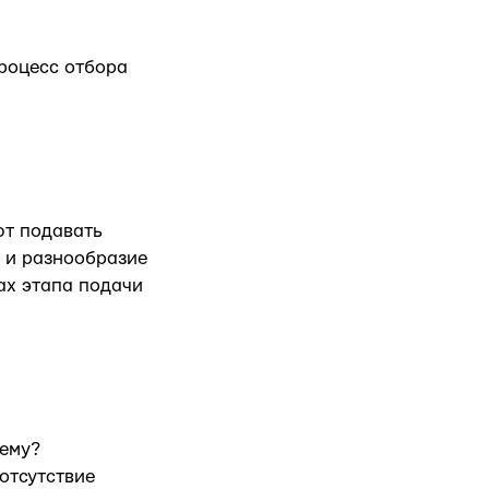
роцесс отбора
ют подавать
о и разнообразие
ах этапа подачи
тему?
отсутствие