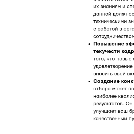
их знаниям и сп
данной должнос
техническими зн
с работой в ор
сотрудничеством
Повышение эфф
текучести кад
того, что новые
удовлетворение 
вносить свой вк
Создание конк
отбора может п
наиболее квали
результатов. Он
улучшает ваш бр
качественный п