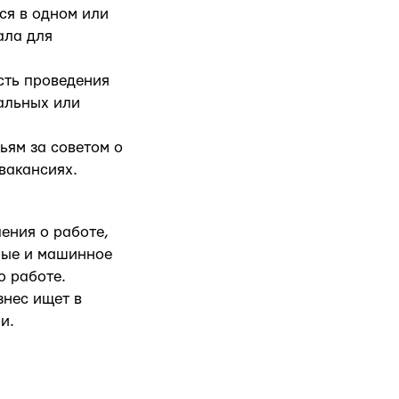
ся в одном или
ала для
сть проведения
альных или
ьям за советом о
вакансиях.
ения о работе,
ные и машинное
о работе.
знес ищет в
и.