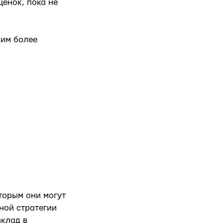
ценок, пока не
рим более
торым они могут
ной стратегии
вклад в