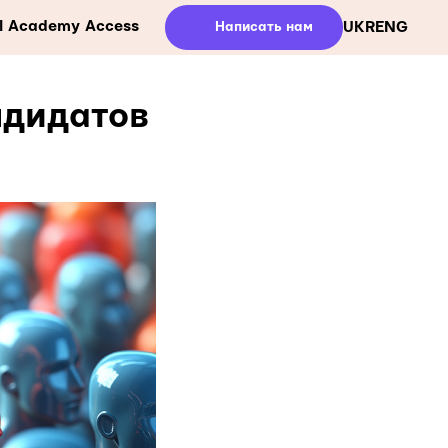
ll Academy Access
Написать нам
UKR
ENG
ндидатов