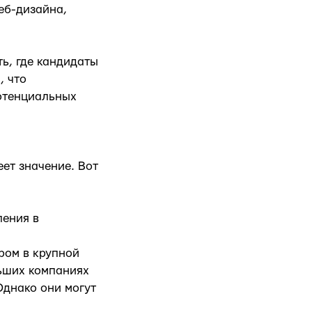
еб-дизайна,
ь, где кандидаты
, что
потенциальных
еет значение. Вот
ления в
ром в крупной
льших компаниях
Однако они могут