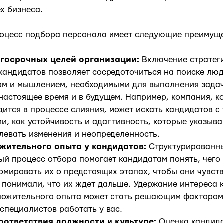
х бизнеса.
роцесс подбора персонала имеет следующие преимуще
госрочных целей организации:
Включение стратеги
 кандидатов позволяет сосредоточиться на поиске л
ом и мышлением, необходимыми для выполнения задач
настоящее время и в будущем. Например, компания, к
дится в процессе слияния, может искать кандидатов с
и, как устойчивость и адаптивность, которые указыв
левать изменения и неопределенность.
жительного опыта у кандидатов:
Структурированн
й процесс отбора помогает кандидатам понять, чего 
мировать их о предстоящих этапах, чтобы они чувств
 понимали, что их ждет дальше. Удержание интереса 
ложительного опыта может стать решающим фактором 
специалистов работать у вас.
оответствия должности и культуре:
Оценка кандида