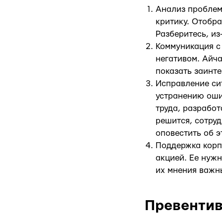
Анализ проблем
критику. Отобр
Разберитесь, из
Коммуникация с
негативом. Айча
показать заинт
Исправление си
устранению оши
труда, разработ
решится, сотру
оповестить об э
Поддержка корп
акцией. Ее нужн
их мнения важны
Превенти