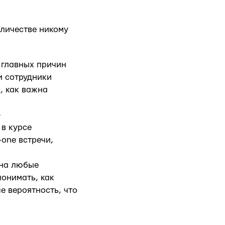
оличестве никому
 главных причин
и сотрудники
, как важна
—
в курсе
one встречи,
 на любые
понимать, как
е вероятность, что