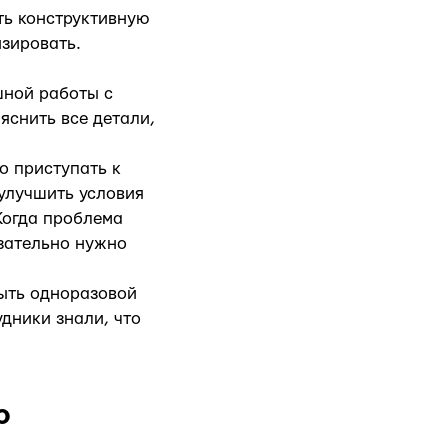
ть конструктивную
зировать.
шной работы с
яснить все детали,
о приступать к
улучшить условия
Когда проблема
язательно нужно
быть одноразовой
удники знали, что
ю