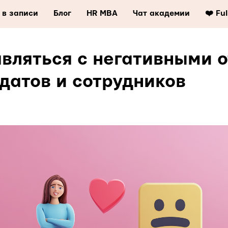
 в записи
Блог
HR MBA
Чат академии
❤️ Fu
авляться с негативными 
датов и сотрудников