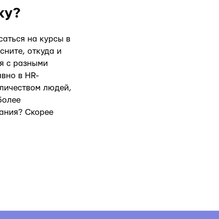
ку?
саться на курсы в
сните, откуда и
ся с разными
вно в HR-
оличеством людей,
более
нания? Скорее