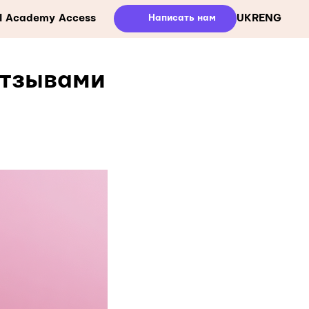
ll Academy Access
Написать нам
UKR
ENG
отзывами