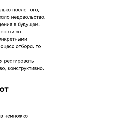
лько после того,
вало недовольство,
ения в будущем.
ности за
конкретными
оцесс отбора, то
я реагировать
о, конструктивно.
от
ов немножко