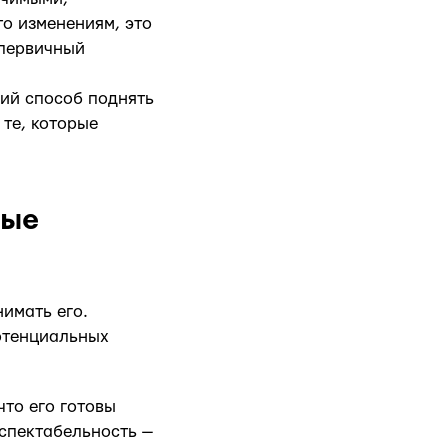
то изменениям, это
 первичный
ший способ поднять
те, которые
ные
имать его.
отенциальных
что его готовы
спектабельность —