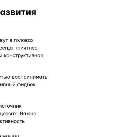
развития
вут в головах
сегда приятнее,
и конструктивное
остью воспринимать
тивный фидбек
источник
оцессах. Важно
ктивность
ачимыми,