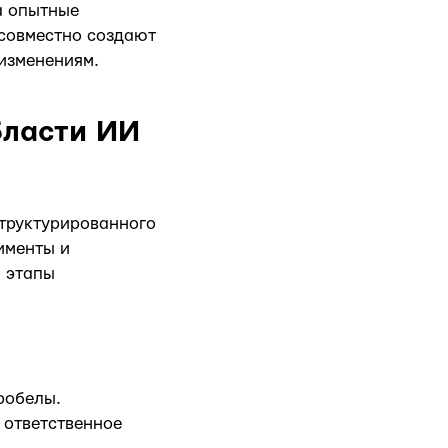
а опытные
совместно создают
изменениям.
бласти ИИ
структурированного
именты и
и этапы
робелы.
 ответственное