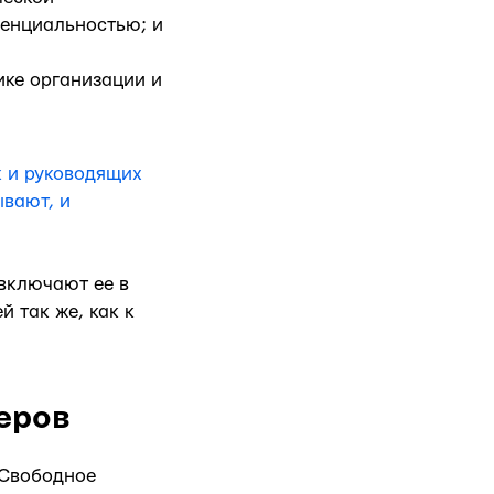
денциальностью; и
ике организации и
к и руководящих
ывают, и
включают ее в
 так же, как к
еров
. Свободное