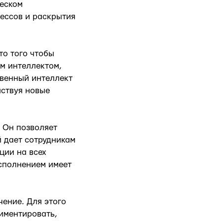
ческом
ессов и раскрытия
то того чтобы
м интеллектом,
твенный интеллект
нствуя новые
 Он позволяет
 дает сотрудникам
ции на всех
исполнением имеет
чение. Для этого
риментировать,