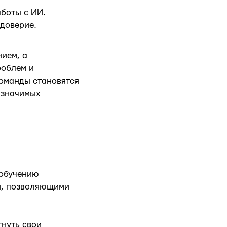
боты с ИИ.
 доверие.
нием, а
роблем и
команды становятся
 значимых
 обучению
и, позволяющими
гнуть свои