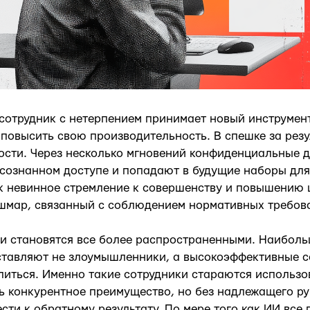
 сотрудник с нетерпением принимает новый инструмен
 повысить свою производительность. В спешке за рез
ости. Через несколько мгновений конфиденциальные 
сознанном доступе и попадают в будущие наборы для 
к невинное стремление к совершенству и повышению 
ошмар, связанный с соблюдением нормативных требов
и становятся все более распространенными. Наиболь
ставляют не злоумышленники, а высокоэффективные с
иться. Именно такие сотрудники стараются использо
ь конкурентное преимущество, но без надлежащего ру
сти к обратному результату. По мере того как ИИ все 