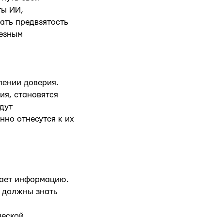
ты ИИ,
ать предвзятость
ьезным
лении доверия.
ия, становятся
дут
нно отнесутся к их
вает информацию.
и должны знать
ческой