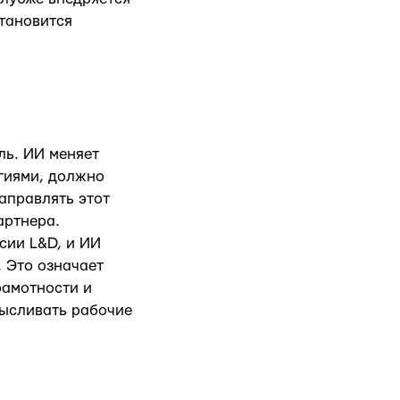
становится
ль. ИИ меняет
гиями, должно
аправлять этот
артнера.
сии L&D, и ИИ
 Это означает
рамотности и
мысливать рабочие