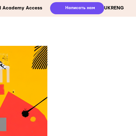
ния
ll Academy Access
Написать нам
UKR
ENG