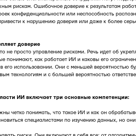
жным рискам. Ошибочное доверие к результатам рабо
роек конфиденциальности или неспособность распозн
привести к нарушению доверия или даже к более сер
епляет доверие
это не просто управление рисками. Речь идет об укреп
ые понимают, как работает ИИ и каковы его ограничен
в его использовании. Они с меньшей вероятностью бу
вым технологиям и с большей вероятностью ответстве
бласти ИИ включает три основные компетенции:
жны четко понимать, что такое ИИ и как он обрабаты
ановиться специалистами по изучению данных, но он
авать риски. Они включают в себя все: от алгоритми