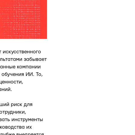
т искусственного
ультатами забывает
данные компании
обучения ИИ. То,
ценности,
аний.
ший риск для
отрудники,
вать инструменты
ководства их
глубже внедряется