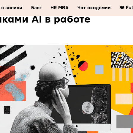
вивать навык использова
 в записи
Блог
HR MBA
Чат академии
❤️ Fu
ками AI в работе