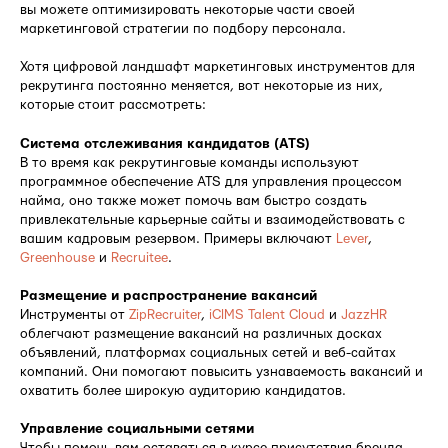
вы можете оптимизировать некоторые части своей
маркетинговой стратегии по подбору персонала.
Хотя цифровой ландшафт маркетинговых инструментов для
рекрутинга постоянно меняется, вот некоторые из них,
которые стоит рассмотреть:
Система отслеживания кандидатов (ATS)
В то время как рекрутинговые команды используют
программное обеспечение ATS для управления процессом
найма, оно также может помочь вам быстро создать
привлекательные карьерные сайты и взаимодействовать с
вашим кадровым резервом. Примеры включают
Lever
,
Greenhouse
и
Recruitee
.
Размещение и распространение вакансий
Инструменты от
ZipRecruiter
,
iCIMS Talent Cloud
и
JazzHR
облегчают размещение вакансий на различных досках
объявлений, платформах социальных сетей и веб-сайтах
компаний. Они помогают повысить узнаваемость вакансий и
охватить более широкую аудиторию кандидатов.
Управление социальными сетями
Чтобы помочь вам оставаться в курсе присутствия бренда