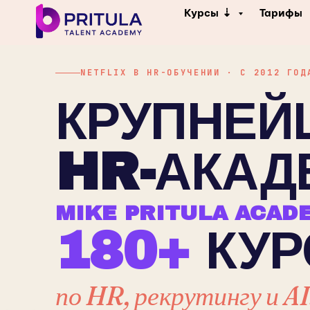
Курсы ⇣
Тарифы
NETFLIX В HR-ОБУЧЕНИИ · С 2012 ГОД
КРУПНЕЙ
HR-АКАД
MIKE PRITULA ACAD
180+
КУР
по HR, рекрутингу и AI