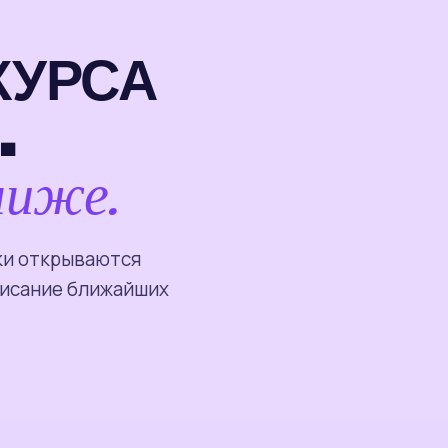
КУРСА
.
ниже.
ки открываются
писание ближайших