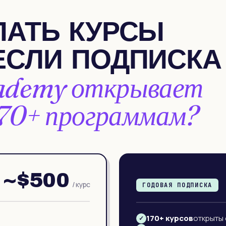
ПАТЬ КУРСЫ
ЕСЛИ ПОДПИСКА
cademy открывает
 170+ программам?
~$500
/ курс
ГОДОВАЯ ПОДПИСКА
170+ курсов
открыты 
✓