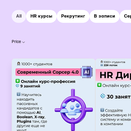
All
HR курсы
Рекрутинг
В записи
Се
Price