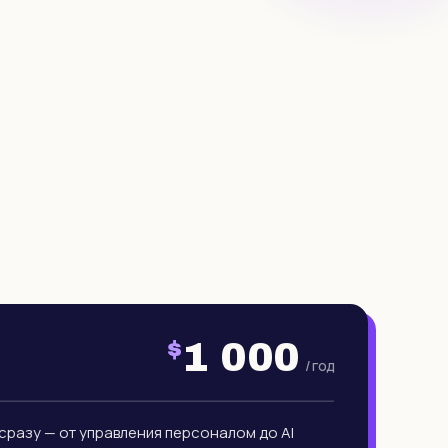
1 000
$
/ год
сразу — от управления персоналом до AI