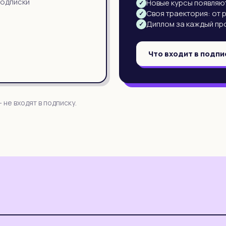
подписки
Новые курсы появляют
✓
Своя траектория: от 
✓
Диплом за каждый пр
✓
Что входит в подпи
 не входят в подписку.