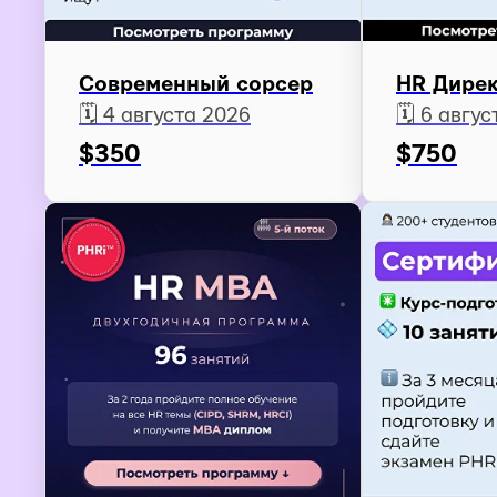
Современный сорсер
HR Дире
🗓️ 4 августа 2026
🗓️ 6 авгу
$
350
$
750