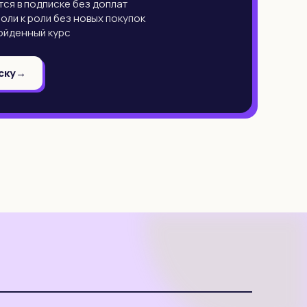
ся в подписке без доплат
роли к роли без новых покупок
ойденный курс
ску
→