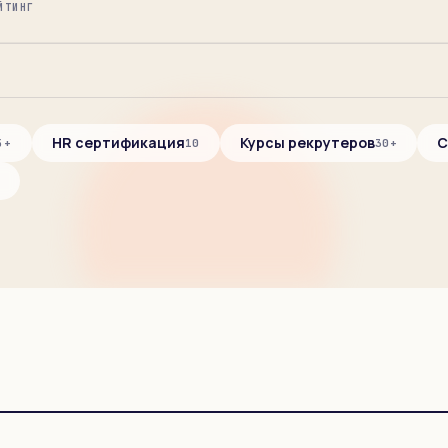
ЙТИНГ
HR сертификация
Курсы рекрутеров
C
5+
10
30+
+