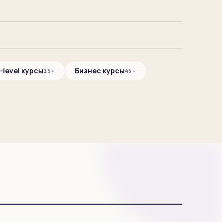
-level курсы
Бизнес курсы
15+
45+