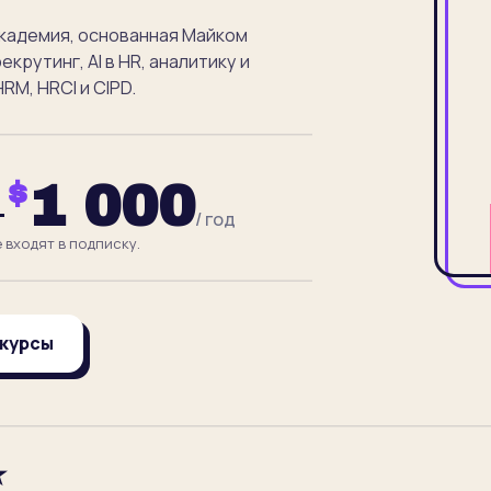
-академия, основанная Майком
рутинг, AI в HR, аналитику и
M, HRCI и CIPD.
1 000
$
—
/ год
 входят в подписку.
 курсы
★