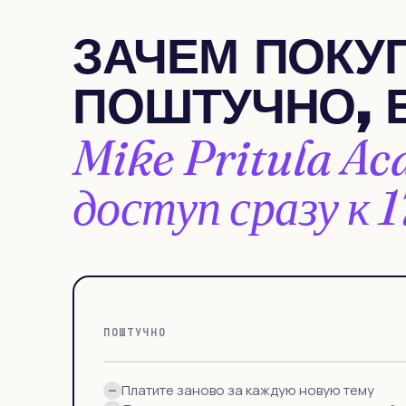
ЗАЧЕМ ПОКУ
ПОШТУЧНО, 
Mike Pritula A
доступ сразу к
ПОШТУЧНО
Платите заново за каждую новую тему
—