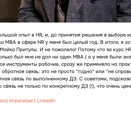
ольшой опыт в HR, и, до принятия решения в выборе 
са MBA в сфере HR у меня был целый год. В итоге, я о
 Майка Притулы. И не пожалела! Потому что за курс H
колько был мне не дал ни один MBA ( а у меня были зн
се инструменты рабочие, сразу же применяла на практ
обратная связь: это не просто "годно" или "не справи
ная связь по выполненному ДЗ. С советами, подсказ
связь не только по конкретному ДЗ (!), что очень цен
ulia) Imperetsel | LinkedIn