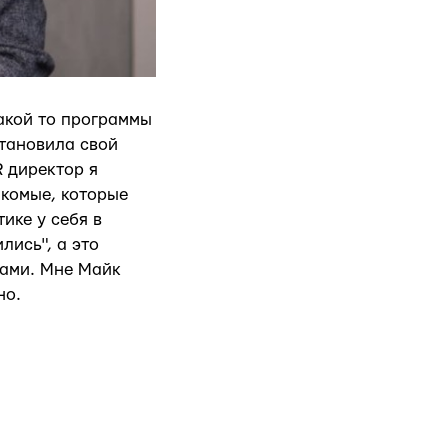
какой то программы
становила свой
R директор я
акомые, которые
ике у себя в
лись", а это
ками. Мне Майк
но.