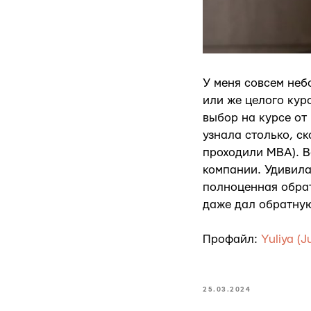
У меня совсем неб
или же целого кур
выбор на курсе от
узнала столько, с
проходили MBA). В
компании. Удивила 
полноценная обрат
даже дал обратную 
Профайл:
Yuliya (J
25.03.2024