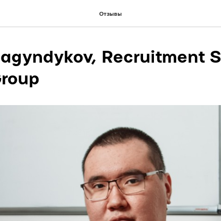
Отзывы
agyndykov, Recruitment S
Group